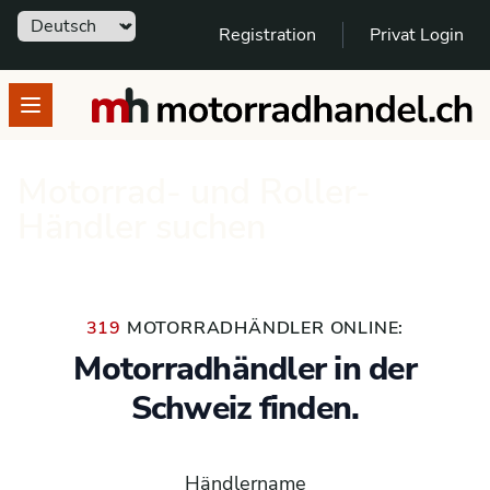
Sprache
Registration
Privat Login
motorradhandel.ch
Open menu
Motorrad- und Roller-
Händler suchen
319
MOTORRADHÄNDLER ONLINE:
Motorradhändler in der
Schweiz finden.
Händlername