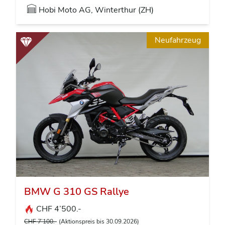
Hobi Moto AG, Winterthur (ZH)
Neufahrzeug
BMW G 310 GS Rallye
CHF 4’500.-
CHF 7’100.-
(Aktionspreis bis 30.09.2026)