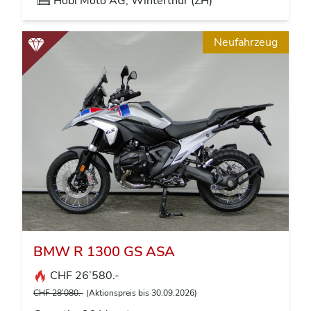
Hobi Moto AG, Winterthur (ZH)
Neufahrzeug
BMW R 1300 GS ASA
CHF 26’580.-
CHF 28’080.-
(Aktionspreis bis 30.09.2026)