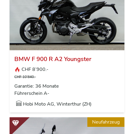
BMW F 900 R A2 Youngster
CHF 8’900.-
CHF 10’840.-
Garantie: 36 Monate
Führerschein A-
Hobi Moto AG, Winterthur (ZH)
Neufahrzeug