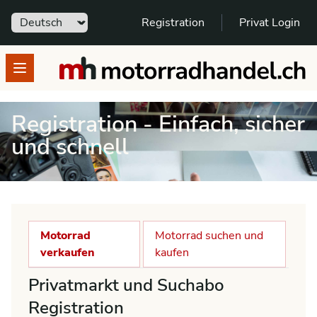
Sprache
Registration
Privat Login
motorradhandel.ch
Open menu
Registration - Einfach, sicher
und schnell
Motorrad
Motorrad suchen und
verkaufen
kaufen
Privatmarkt und Suchabo
Registration