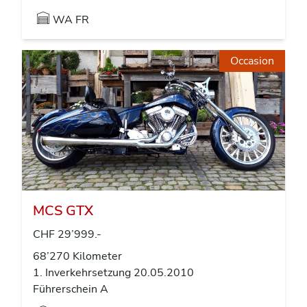
WA FR
Occasion
MCS GTX
CHF 29’999.-
68’270 Kilometer
1. Inverkehrsetzung 20.05.2010
Führerschein A