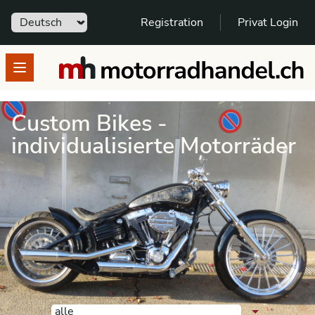
Sprache
Registration
Privat Login
motorradhandel.ch
Open menu
Custom Bikes -
individualisierte Motorräder
Einmalige Custom Bikes
Hier wird Dein Traum Realität:
nach Kategorie
alle