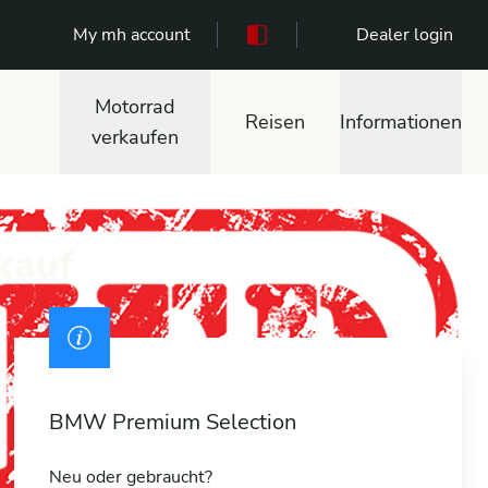
My mh account
111
Dealer login
Motorrad
Reisen
Informationen
verkaufen
kauf
BMW Premium Selection
Neu oder gebraucht?