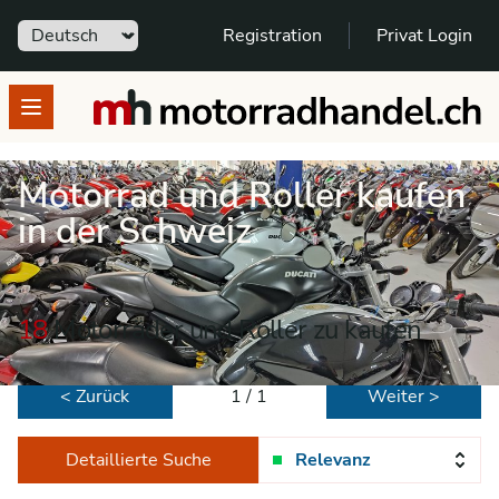
Sprache
Registration
Privat Login
motorradhandel.ch
Open menu
Motorrad und Roller kaufen
in der Schweiz
18
Motorräder und Roller zu kaufen
< Zurück
1 / 1
Weiter >
Detaillierte Suche
Relevanz