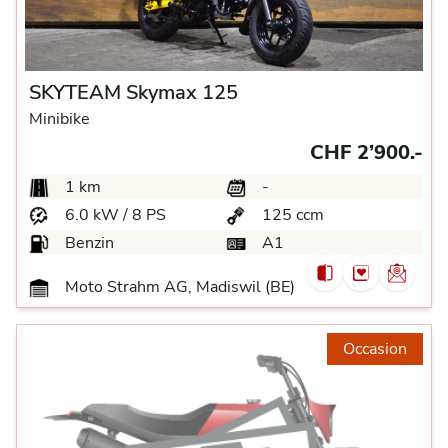
SKYTEAM Skymax 125
Minibike
CHF 2’900.-
1 km
-
6.0 kW / 8 PS
125 ccm
Benzin
A1
Moto Strahm AG, Madiswil (BE)
Occasion