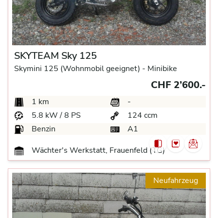
SKYTEAM Sky 125
Skymini 125 (Wohnmobil geeignet) -
Minibike
CHF 2’600.-
1 km
-
5.8 kW / 8 PS
124 ccm
Benzin
A1
Wächter's Werkstatt, Frauenfeld (TG)
Neufahrzeug