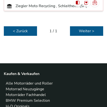
Ziegler Moto Recycling , Schleitheim (SH)
< Zurück
1 / 1
Weiter >
Kaufen & Verkaufen
Alle Motorräder und Roller
Motorrad Neuzugänge
Motorräder Fachhandel
BMW Premium Selection
H-D Originals