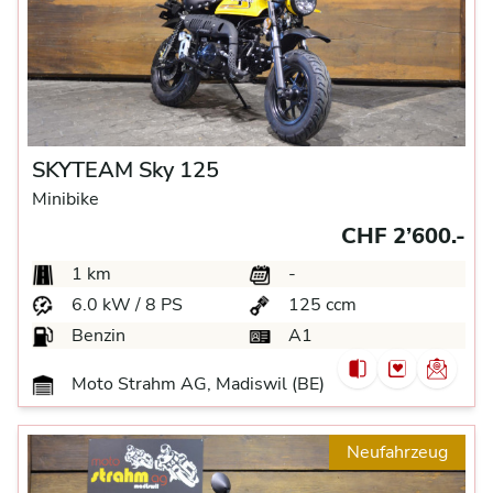
SKYTEAM Sky 125
Minibike
CHF 2’600.-
1 km
-
6.0 kW / 8 PS
125 ccm
Benzin
A1
Moto Strahm AG, Madiswil (BE)
Neufahrzeug