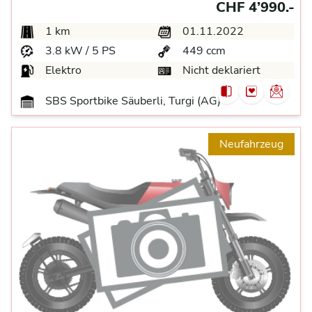
CHF 4’990.-
1 km
01.11.2022
3.8 kW / 5 PS
449 ccm
Elektro
Nicht deklariert
SBS Sportbike Säuberli, Turgi (AG)
Neufahrzeug