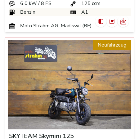
6.0 kW / 8 PS
125 ccm
Benzin
A1
Moto Strahm AG, Madiswil (BE)
Neufahrzeug
SKYTEAM Skymini 125