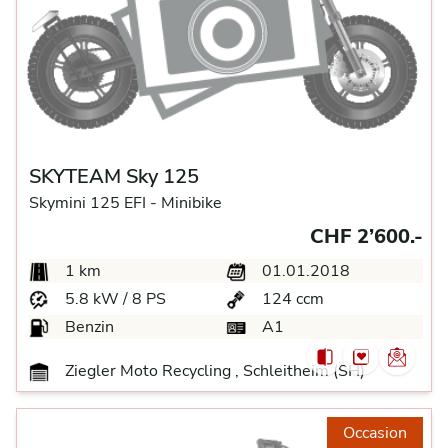
SKYTEAM Sky 125
Skymini 125 EFI -
Minibike
CHF 2’600.-
1 km
01.01.2018
5.8 kW / 8 PS
124 ccm
Benzin
A1
Ziegler Moto Recycling , Schleitheim (SH)
Occasion