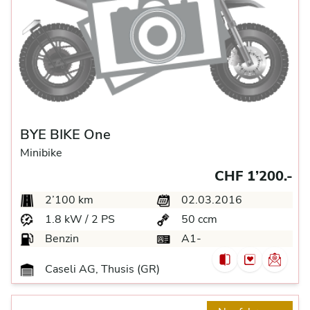
BYE BIKE One
Minibike
CHF 1’200.-
2’100 km
02.03.2016
1.8 kW / 2 PS
50 ccm
Benzin
A1-
Caseli AG, Thusis (GR)