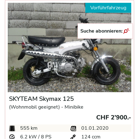
Vorführfahrzeug
Suche abonnieren:
SKYTEAM Skymax 125
(Wohnmobil geeignet) -
Minibike
CHF 2’900.-
555 km
01.01.2020
6.2 kW / 8 PS
124 ccm