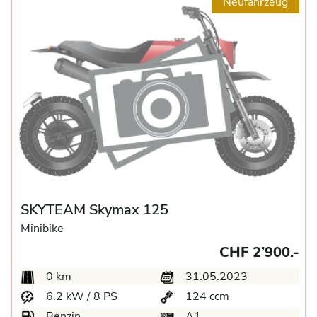
Neufahrzeug
SKYTEAM Skymax 125
Minibike
CHF 2’900.-
0 km
31.05.2023
6.2 kW / 8 PS
124 ccm
Benzin
A1