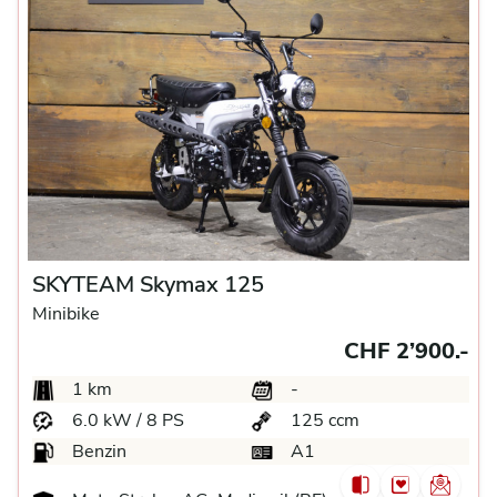
SKYTEAM Skymax 125
Minibike
CHF 2’900.-
1 km
-
6.0 kW / 8 PS
125 ccm
Benzin
A1