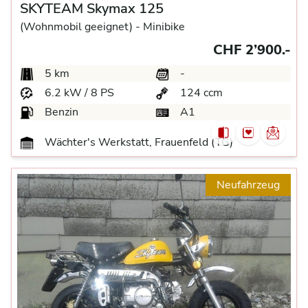
SKYTEAM Skymax 125
(Wohnmobil geeignet) -
Minibike
CHF 2’900.-
5 km
-
6.2 kW / 8 PS
124 ccm
Benzin
A1
Wächter's Werkstatt, Frauenfeld (TG)
Neufahrzeug