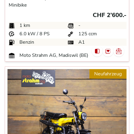
Minibike
CHF 2’600.-
1 km
-
6.0 kW / 8 PS
125 ccm
Benzin
A1
Moto Strahm AG, Madiswil (BE)
Neufahrzeug