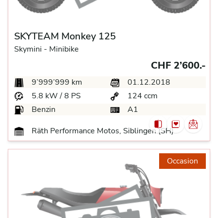
SKYTEAM Monkey 125
Skymini -
Minibike
CHF 2’600.-
9’999’999 km
01.12.2018
5.8 kW / 8 PS
124 ccm
Benzin
A1
Räth Performance Motos, Siblingen (SH)
Occasion