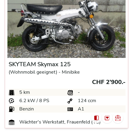
SKYTEAM Skymax 125
(Wohnmobil geeignet) -
Minibike
CHF 2’900.-
5 km
-
6.2 kW / 8 PS
124 ccm
Benzin
A1
Wächter's Werkstatt, Frauenfeld (TG)