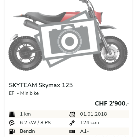
SKYTEAM Skymax 125
EFI -
Minibike
CHF 2’900.-
1 km
01.01.2018
6.2 kW / 8 PS
124 ccm
Benzin
A1-