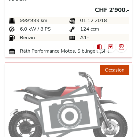
CHF 2’900.-
999’999 km
01.12.2018
6.0 kW / 8 PS
124 ccm
Benzin
A1-
Räth Performance Motos, Siblingen (SH)
Occasion