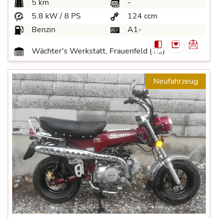
5 km
-
5.8 kW / 8 PS
124 ccm
Benzin
A1-
Wächter's Werkstatt, Frauenfeld (TG)
Neufahrzeug