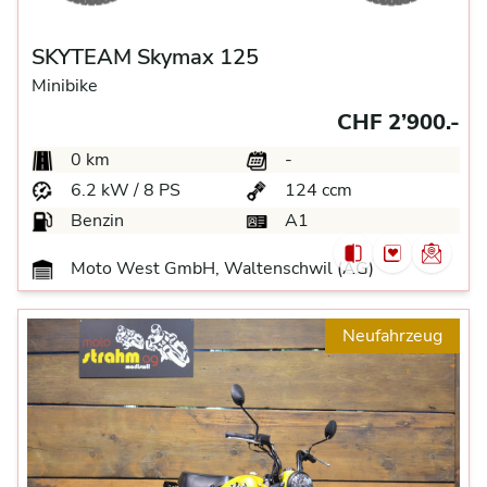
SKYTEAM Skymax 125
Minibike
CHF 2’900.-
0 km
-
6.2 kW / 8 PS
124 ccm
Benzin
A1
Moto West GmbH, Waltenschwil (AG)
Neufahrzeug