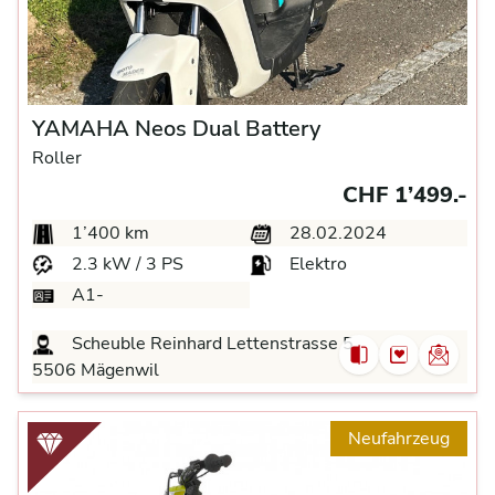
YAMAHA Neos Dual Battery
Roller
CHF 1’499.-
1’400 km
28.02.2024
2.3 kW / 3 PS
Elektro
A1-
Scheuble Reinhard Lettenstrasse 5
5506 Mägenwil
Neufahrzeug