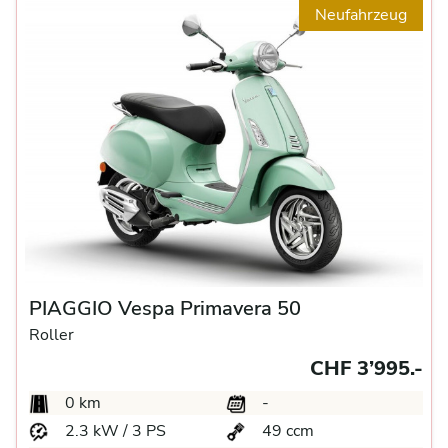
Neufahrzeug
PIAGGIO Vespa Primavera 50
Roller
CHF 3’995.-
0 km
-
2.3 kW / 3 PS
49 ccm