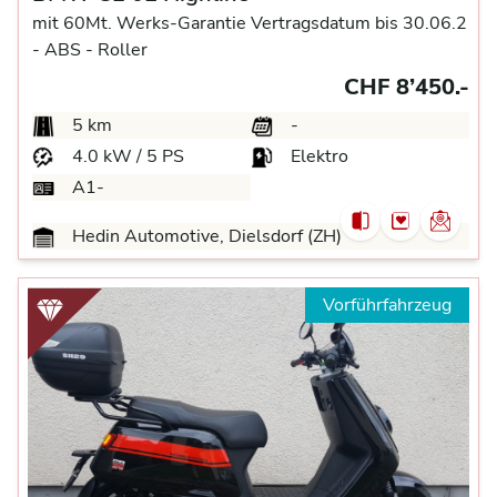
mit 60Mt. Werks-Garantie Vertragsdatum bis 30.06.2
-
ABS -
Roller
CHF 8’450.-
5 km
-
4.0 kW / 5 PS
Elektro
A1-
Hedin Automotive, Dielsdorf (ZH)
Vorführfahrzeug