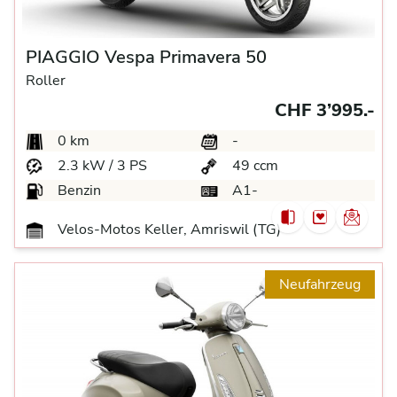
PIAGGIO Vespa Primavera 50
Roller
CHF 3’995.-
0 km
-
2.3 kW / 3 PS
49 ccm
Benzin
A1-
Velos-Motos Keller, Amriswil (TG)
Neufahrzeug