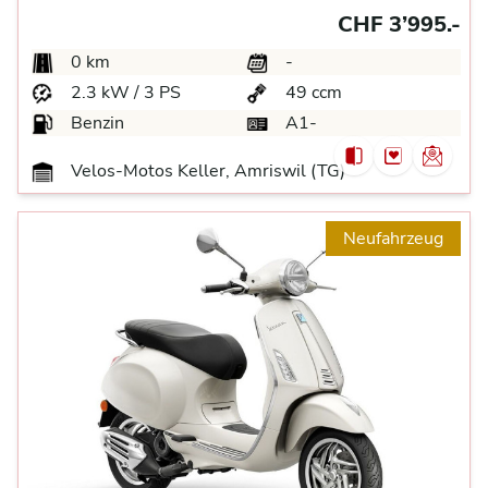
CHF 3’995.-
0 km
-
2.3 kW / 3 PS
49 ccm
Benzin
A1-
Velos-Motos Keller, Amriswil (TG)
Neufahrzeug