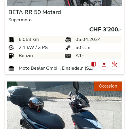
BETA RR 50 Motard
Supermoto
CHF 3’200.-
6’059 km
05.04.2024
2.1 kW / 3 PS
50 ccm
Benzin
A1-
Moto Beeler GmbH, Einsiedeln (SZ)
Occasion