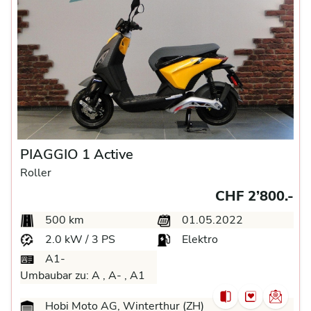
PIAGGIO 1 Active
Roller
CHF 2’800.-
500 km
01.05.2022
2.0 kW / 3 PS
Elektro
A1-
Umbaubar zu:
A ,
A- ,
A1
Hobi Moto AG, Winterthur (ZH)