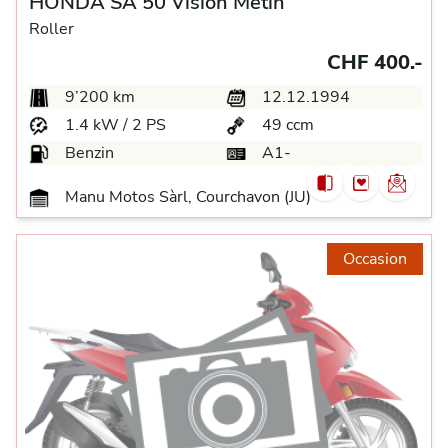
HONDA SA 50 Vision Metin
Roller
CHF 400.-
9’200 km
12.12.1994
1.4 kW / 2 PS
49 ccm
Benzin
A1-
Manu Motos Sàrl, Courchavon (JU)
Occasion