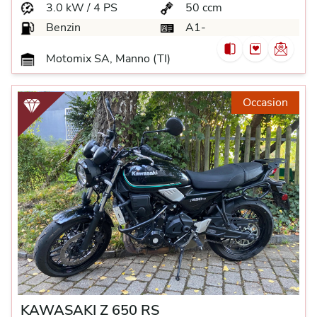
3.0 kW / 4 PS
50 ccm
Benzin
A1-
Motomix SA, Manno (TI)
Occasion
KAWASAKI Z 650 RS