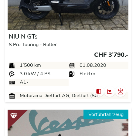
NIU N GTs
S Pro Touring -
Roller
CHF 3’790.-
1’500 km
01.08.2020
3.0 kW / 4 PS
Elektro
A1-
Motorama Dietfurt AG, Dietfurt (SG)
Vorführfahrzeug