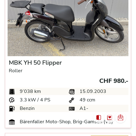
MBK YH 50 Flipper
Roller
CHF 980.-
9’038 km
15.09.2003
3.3 kW / 4 PS
49 ccm
Benzin
A1-
Bärenfaller Moto-Shop, Brig-Gamsen (VS)