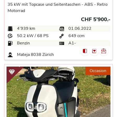
35 kW mit Topcase und Seitentaschen -
ABS -
Retro
Motorrad
CHF 5’900.-
4’939 km
01.06.2022
50.2 kW / 68 PS
649 ccm
Benzin
A1-
Mateja
8038 Zürich
Occasion