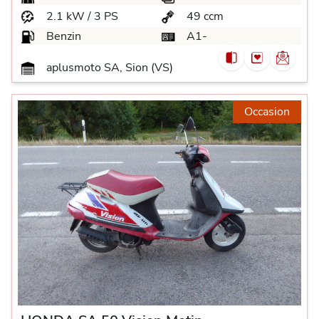
2.1 kW / 3 PS
49 ccm
Benzin
A1-
aplusmoto SA, Sion (VS)
Occasion