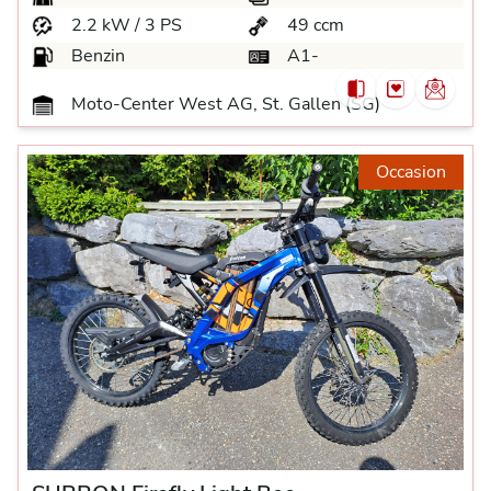
2.2 kW / 3 PS
49 ccm
Benzin
A1-
Moto-Center West AG, St. Gallen (SG)
Occasion