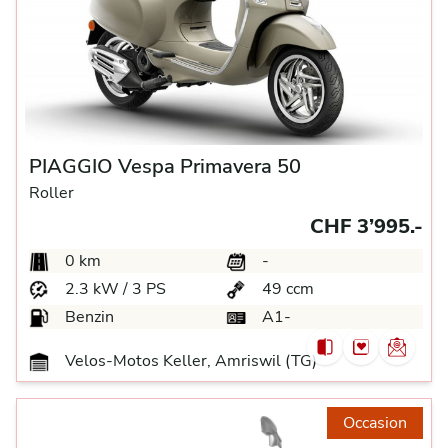
PIAGGIO Vespa Primavera 50
Roller
CHF 3’995.-
0 km
-
2.3 kW / 3 PS
49 ccm
Benzin
A1-
Velos-Motos Keller, Amriswil (TG)
Occasion