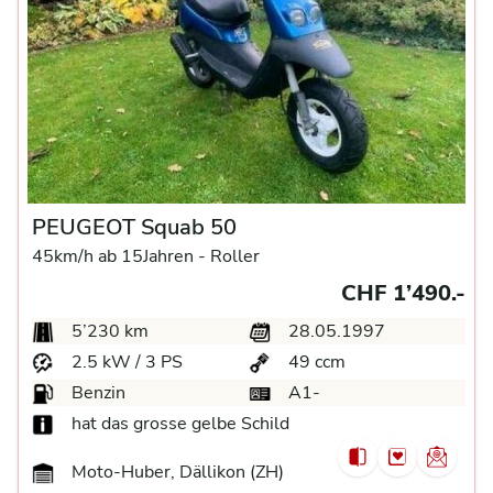
PEUGEOT Squab 50
45km/h ab 15Jahren -
Roller
CHF 1’490.-
5’230 km
28.05.1997
2.5 kW / 3 PS
49 ccm
Benzin
A1-
hat das grosse gelbe Schild
Moto-Huber, Dällikon (ZH)