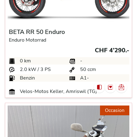
BETA RR 50 Enduro
Enduro Motorrad
CHF 4’290.-
0 km
-
2.0 kW / 3 PS
50 ccm
Benzin
A1-
Velos-Motos Keller, Amriswil (TG)
Occasion