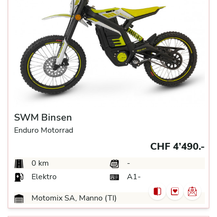
SWM Binsen
Enduro Motorrad
CHF 4’490.-
0 km
-
Elektro
A1-
Motomix SA, Manno (TI)