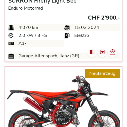
SURRON Firefly Light Bee
Enduro Motorrad
CHF 2’900.-
4’070 km
15.03.2024
2.0 kW / 3 PS
Elektro
A1-
Garage Allenspach, Ilanz (GR)
Neufahrzeug