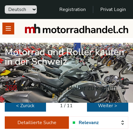
Sprache
Registration
Privat Login
motorradhandel.ch
Open menu
Motorrad und Roller kaufen
in der Schweiz
268
Motorräder und Roller zu kaufen
< Zurück
1 / 11
Weiter >
Detaillierte Suche
Relevanz