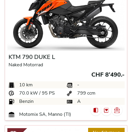
KTM 790 DUKE L
Naked Motorrad
CHF 8’490.-
10 km
-
70.0 kW / 95 PS
799 ccm
Benzin
A
Motomix SA, Manno (TI)