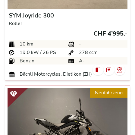
SYM Joyride 300
Roller
CHF 4’995.-
10 km
-
19.0 kW / 26 PS
278 ccm
Benzin
A-
Bächli Motorcycles, Dietikon (ZH)
Neufahrzeug