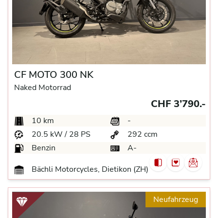
CF MOTO 300 NK
Naked Motorrad
CHF 3’790.-
10 km
-
20.5 kW / 28 PS
292 ccm
Benzin
A-
Bächli Motorcycles, Dietikon (ZH)
Neufahrzeug