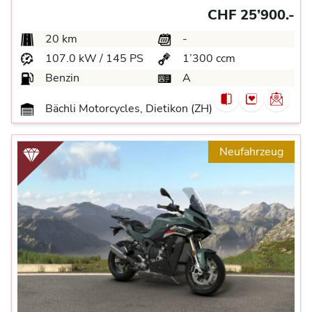
CHF 25’900.-
20 km
-
107.0 kW / 145 PS
1’300 ccm
Benzin
A
Bächli Motorcycles, Dietikon (ZH)
Neufahrzeug