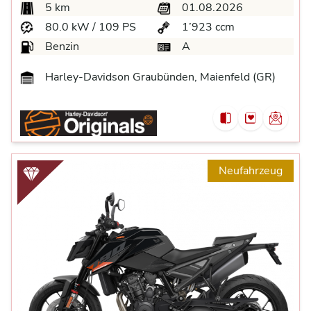
5 km
01.08.2026
80.0 kW / 109 PS
1’923 ccm
Benzin
A
Harley-Davidson Graubünden, Maienfeld (GR)
Neufahrzeug