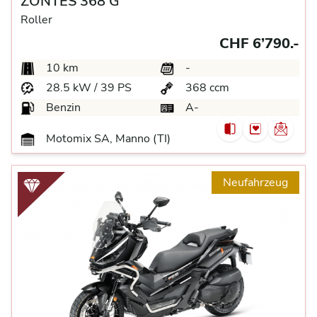
ZONTES 368 G
Roller
CHF 6’790.-
10 km
-
28.5 kW / 39 PS
368 ccm
Benzin
A-
Motomix SA, Manno (TI)
Neufahrzeug