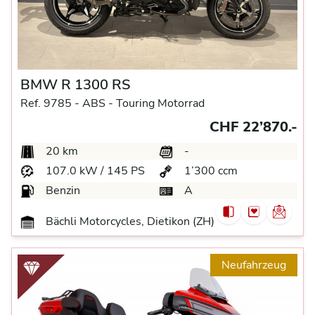
BMW R 1300 RS
Ref. 9785 -
ABS -
Touring Motorrad
CHF 22’870.-
20 km
-
107.0 kW / 145 PS
1’300 ccm
Benzin
A
Bächli Motorcycles, Dietikon (ZH)
Neufahrzeug