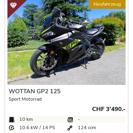
Neufahrzeug
WOTTAN GP2 125
Sport Motorrad
CHF 3’490.-
10 km
-
10.6 kW / 14 PS
124 ccm