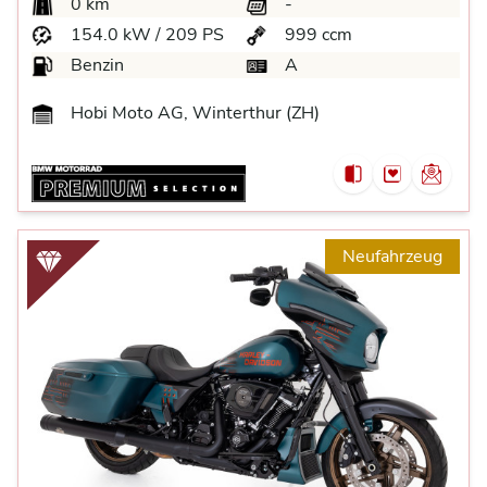
0 km
-
154.0 kW / 209 PS
999 ccm
Benzin
A
Hobi Moto AG, Winterthur (ZH)
Neufahrzeug