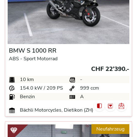
BMW S 1000 RR
ABS -
Sport Motorrad
CHF 22’390.-
10 km
-
154.0 kW / 209 PS
999 ccm
Benzin
A
Bächli Motorcycles, Dietikon (ZH)
Neufahrzeug