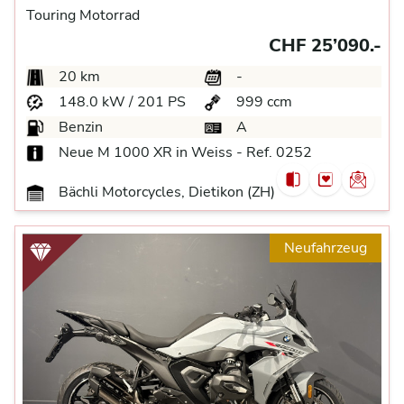
Touring Motorrad
CHF 25’090.-
20 km
-
148.0 kW / 201 PS
999 ccm
Benzin
A
Neue M 1000 XR in Weiss - Ref. 0252
Bächli Motorcycles, Dietikon (ZH)
Neufahrzeug