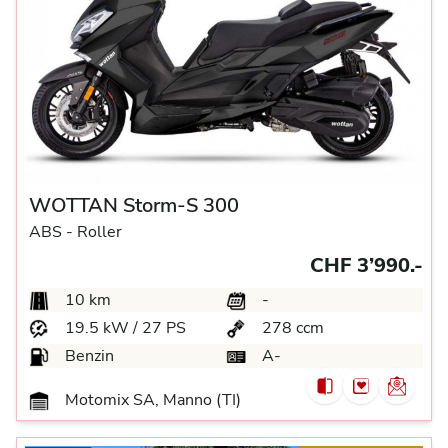
WOTTAN Storm-S 300
ABS -
Roller
CHF 3’990.-
10 km
-
19.5 kW / 27 PS
278 ccm
Benzin
A-
Motomix SA, Manno (TI)