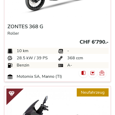
ZONTES 368 G
Roller
CHF 6’790.-
10 km
-
28.5 kW / 39 PS
368 ccm
Benzin
A-
Motomix SA, Manno (TI)
Neufahrzeug