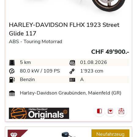
HARLEY-DAVIDSON FLHX 1923 Street
Glide 117
ABS -
Touring Motorrad
CHF 49’900.-
5 km
01.08.2026
80.0 kW / 109 PS
1’923 ccm
Benzin
A
Harley-Davidson Graubünden, Maienfeld (GR)
Neufahrzeug