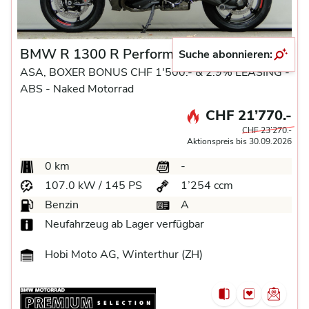
BMW R 1300 R Performance
Suche abonnieren:
ASA, BOXER BONUS CHF 1'500.- & 2.9% LEASING -
ABS -
Naked Motorrad
CHF 21’770.-
CHF 23’270.-
Aktionspreis bis 30.09.2026
0 km
-
107.0 kW / 145 PS
1’254 ccm
Benzin
A
Neufahrzeug ab Lager verfügbar
Hobi Moto AG, Winterthur (ZH)