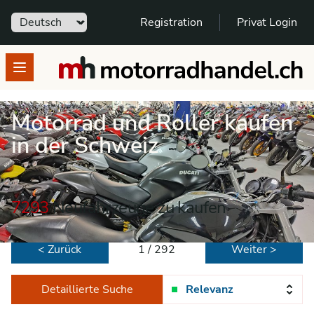
Sprache
Registration
Privat Login
motorradhandel.ch
Open menu
Motorrad und Roller kaufen
in der Schweiz
7293
Neufahrzeuge zu kaufen
< Zurück
1 / 292
Weiter >
Detaillierte Suche
Relevanz