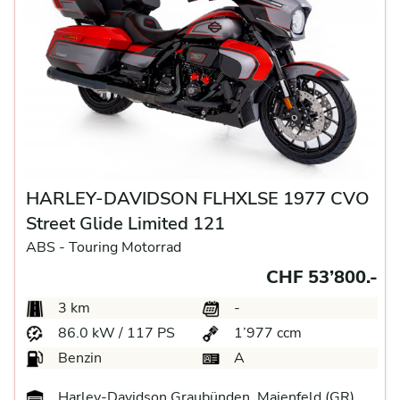
HARLEY-DAVIDSON FLHXLSE 1977 CVO
Street Glide Limited 121
ABS -
Touring Motorrad
CHF 53’800.-
3 km
-
86.0 kW / 117 PS
1’977 ccm
Benzin
A
Harley-Davidson Graubünden, Maienfeld (GR)