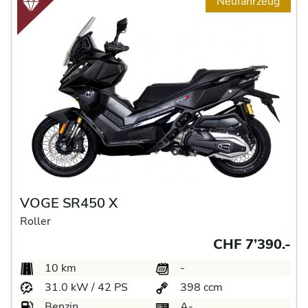
Neufahrzeug
VOGE SR450 X
Roller
CHF 7’390.-
10 km
-
31.0 kW / 42 PS
398 ccm
Benzin
A-