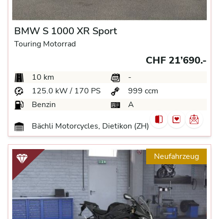
BMW S 1000 XR Sport
Touring Motorrad
CHF 21’690.-
10 km
-
125.0 kW / 170 PS
999 ccm
Benzin
A
Bächli Motorcycles, Dietikon (ZH)
Neufahrzeug