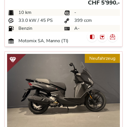
CHF 5’990.-
10 km
-
33.0 kW / 45 PS
399 ccm
Benzin
A-
Motomix SA, Manno (TI)
Neufahrzeug