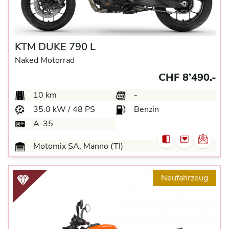
KTM DUKE 790 L
Naked Motorrad
CHF 8’490.-
10 km
-
35.0 kW / 48 PS
Benzin
A-35
Motomix SA, Manno (TI)
Neufahrzeug