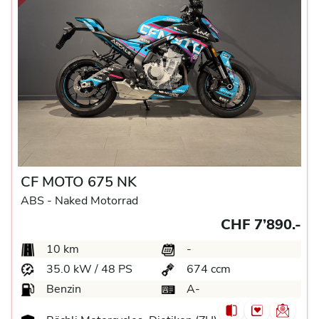
CF MOTO 675 NK
ABS -
Naked Motorrad
CHF 7’890.-
10 km
-
35.0 kW / 48 PS
674 ccm
Benzin
A-