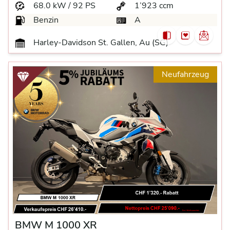
68.0 kW / 92 PS
1’923 ccm
Benzin
A
Harley-Davidson St. Gallen, Au (SG)
Neufahrzeug
BMW M 1000 XR