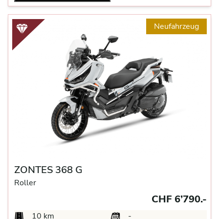
Neufahrzeug
ZONTES 368 G
Roller
CHF 6’790.-
10 km
-