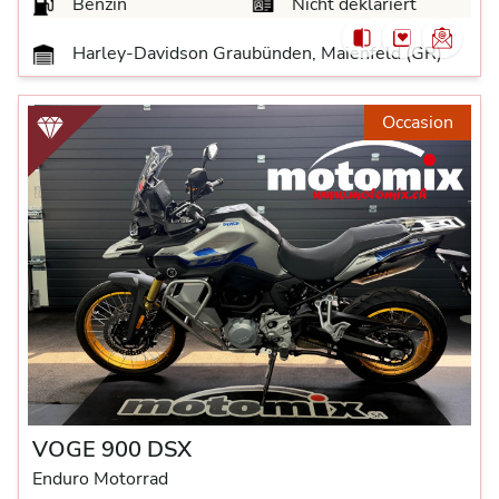
Benzin
Nicht deklariert
Harley-Davidson Graubünden, Maienfeld (GR)
Occasion
VOGE 900 DSX
Enduro Motorrad