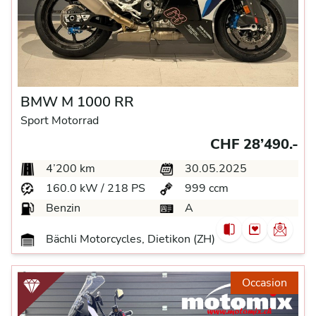
BMW M 1000 RR
Sport Motorrad
CHF 28’490.-
4’200 km
30.05.2025
160.0 kW / 218 PS
999 ccm
Benzin
A
Bächli Motorcycles, Dietikon (ZH)
Occasion