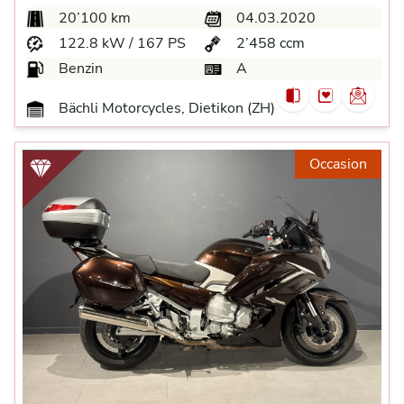
20’100 km
04.03.2020
122.8 kW / 167 PS
2’458 ccm
Benzin
A
Bächli Motorcycles, Dietikon (ZH)
Occasion