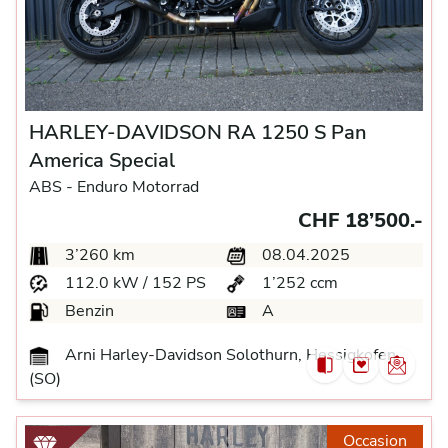
HARLEY-DAVIDSON RA 1250 S Pan
America Special
ABS -
Enduro Motorrad
CHF 18’500.-
3’260 km
08.04.2025
112.0 kW / 152 PS
1’252 ccm
Benzin
A
Arni Harley-Davidson Solothurn, Hessigkofen
(SO)
Occasion