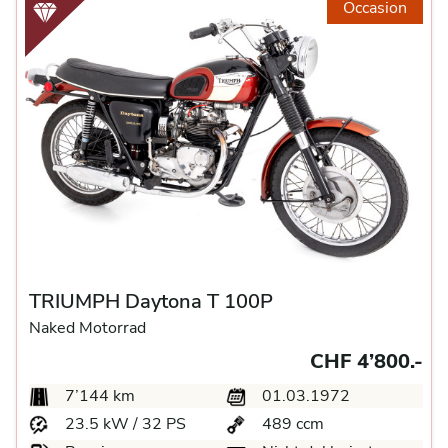
Occasion
TRIUMPH Daytona T 100P
Naked Motorrad
CHF 4’800.-
7’144 km
01.03.1972
23.5 kW / 32 PS
489 ccm