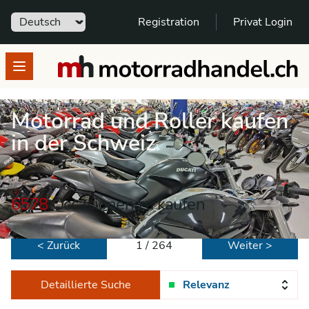
Sprache
Registration
Privat Login
motorradhandel.ch
Open menu
Motorrad und Roller kaufen
in der Schweiz
6578
Occasionen zu kaufen
< Zurück
1 / 264
Weiter >
Detaillierte Suche
Relevanz