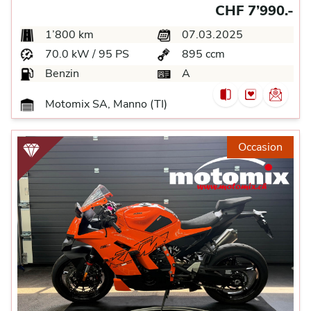
CHF 7’990.-
1’800 km
07.03.2025
70.0 kW / 95 PS
895 ccm
Benzin
A
Motomix SA, Manno (TI)
Occasion