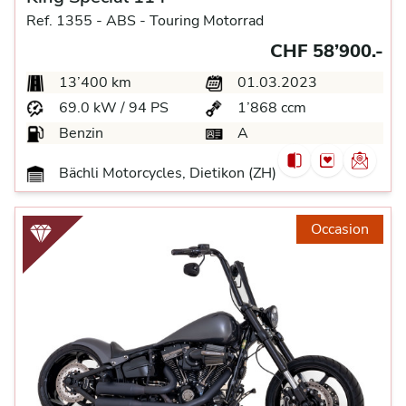
Ref. 1355 -
ABS -
Touring Motorrad
CHF 58’900.-
13’400 km
01.03.2023
69.0 kW / 94 PS
1’868 ccm
Benzin
A
Bächli Motorcycles, Dietikon (ZH)
Occasion