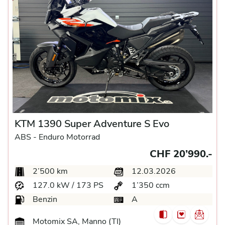
KTM 1390 Super Adventure S Evo
ABS -
Enduro Motorrad
CHF 20’990.-
2’500 km
12.03.2026
127.0 kW / 173 PS
1’350 ccm
Benzin
A
Motomix SA, Manno (TI)