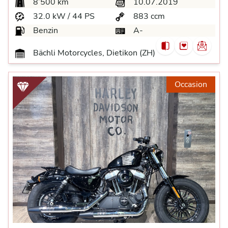
8’500 km
10.07.2019
32.0 kW / 44 PS
883 ccm
Benzin
A-
Bächli Motorcycles, Dietikon (ZH)
Occasion