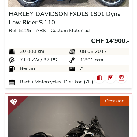
HARLEY-DAVIDSON FXDLS 1801 Dyna
Low Rider S 110
Ref. 5225 -
ABS -
Custom Motorrad
CHF 14’900.-
30’000 km
08.08.2017
71.0 kW / 97 PS
1’801 ccm
Benzin
A
Bächli Motorcycles, Dietikon (ZH)
Occasion