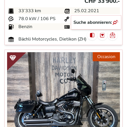
CHF 33’900.-
33’333 km
25.02.2021
78.0 kW / 106 PS
1’923 ccm
Suche abonnieren:
Benzin
A
Bächli Motorcycles, Dietikon (ZH)
Occasion