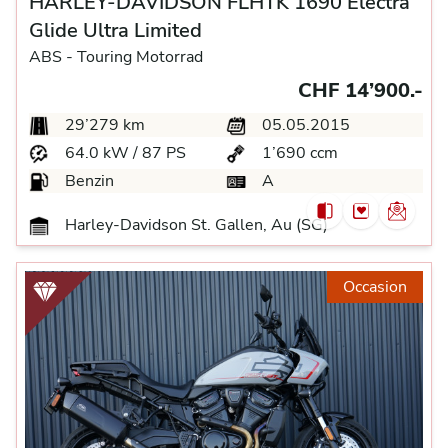
HARLEY-DAVIDSON FLHTK 1690 Electra
Glide Ultra Limited
ABS -
Touring Motorrad
CHF 14’900.-
29’279 km
05.05.2015
64.0 kW / 87 PS
1’690 ccm
Benzin
A
Harley-Davidson St. Gallen, Au (SG)
Occasion