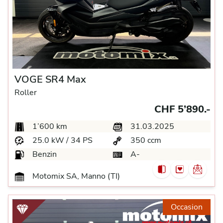
VOGE SR4 Max
Roller
CHF 5’890.-
1’600 km
31.03.2025
25.0 kW / 34 PS
350 ccm
Benzin
A-
Motomix SA, Manno (TI)
Occasion