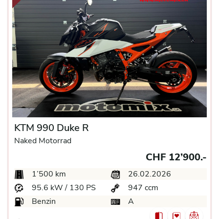
KTM 990 Duke R
Naked Motorrad
CHF 12’900.-
1’500 km
26.02.2026
95.6 kW / 130 PS
947 ccm
Benzin
A