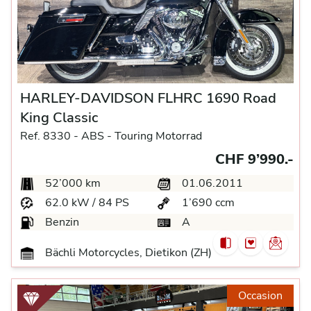
HARLEY-DAVIDSON FLHRC 1690 Road
King Classic
Ref. 8330 -
ABS -
Touring Motorrad
CHF 9’990.-
52’000 km
01.06.2011
62.0 kW / 84 PS
1’690 ccm
Benzin
A
Bächli Motorcycles, Dietikon (ZH)
Occasion