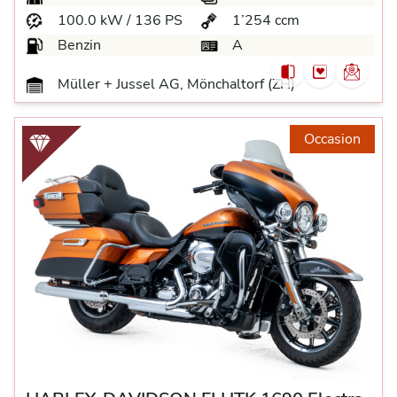
100.0 kW / 136 PS
1’254 ccm
Benzin
A
Müller + Jussel AG, Mönchaltorf (ZH)
Occasion