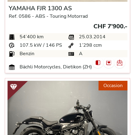
YAMAHA FJR 1300 AS
Ref. 0586 -
ABS -
Touring Motorrad
CHF 7’900.-
54’400 km
25.03.2014
107.5 kW / 146 PS
1’298 ccm
Benzin
A
Bächli Motorcycles, Dietikon (ZH)
Occasion