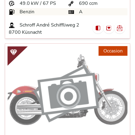
49.0 kW / 67 PS
690 ccm
Benzin
A
Schroff André Schiffliweg 2
8700 Küsnacht
Occasion