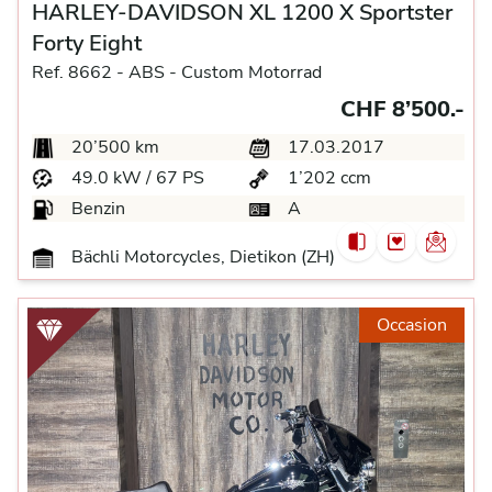
HARLEY-DAVIDSON XL 1200 X Sportster
Forty Eight
Ref. 8662 -
ABS -
Custom Motorrad
CHF 8’500.-
20’500 km
17.03.2017
49.0 kW / 67 PS
1’202 ccm
Benzin
A
Bächli Motorcycles, Dietikon (ZH)
Occasion