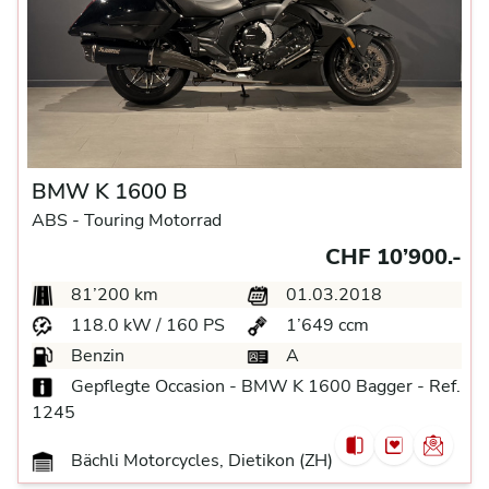
BMW K 1600 B
ABS -
Touring Motorrad
CHF 10’900.-
81’200 km
01.03.2018
118.0 kW / 160 PS
1’649 ccm
Benzin
A
Gepflegte Occasion - BMW K 1600 Bagger - Ref.
1245
Bächli Motorcycles, Dietikon (ZH)