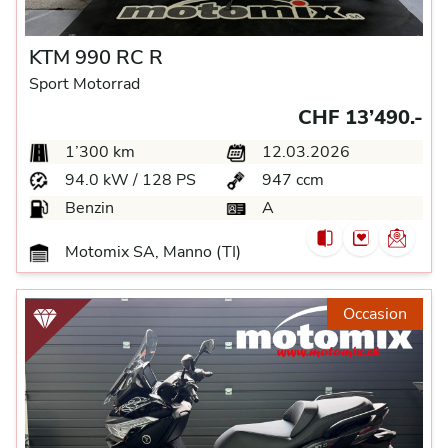
KTM 990 RC R
Sport Motorrad
CHF 13’490.-
1’300 km
12.03.2026
94.0 kW / 128 PS
947 ccm
Benzin
A
Motomix SA, Manno (TI)
Occasion