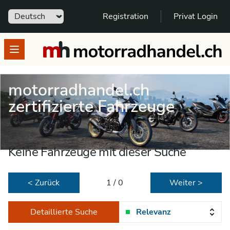
Sprache
Registration
Privat Login
motorradhandel.ch
Open menu
motorradhandel.ch
zertifizierte Fahrzeuge
Keine Fahrzeuge mit dieser Suche
< Zurück
1 / 0
Weiter >
Detaillierte Suche
Relevanz