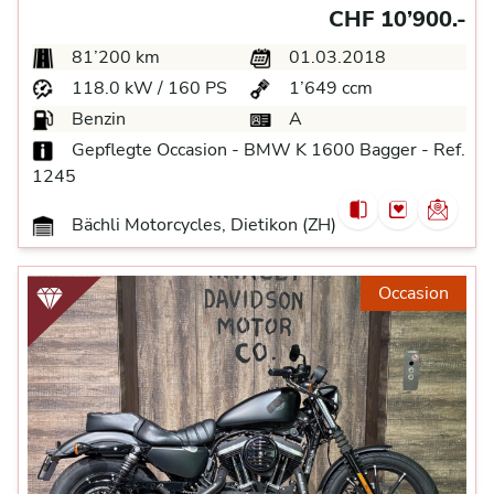
CHF 10’900.-
81’200 km
01.03.2018
118.0 kW / 160 PS
1’649 ccm
Benzin
A
Gepflegte Occasion - BMW K 1600 Bagger - Ref.
1245
Bächli Motorcycles, Dietikon (ZH)
Occasion