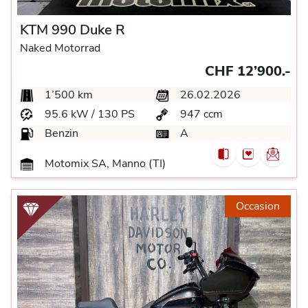
KTM 990 Duke R
Naked Motorrad
CHF 12’900.-
1’500 km
26.02.2026
95.6 kW / 130 PS
947 ccm
Benzin
A
Motomix SA, Manno (TI)
Occasion