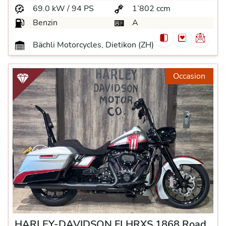
69.0 kW / 94 PS
1’802 ccm
Benzin
A
Bächli Motorcycles, Dietikon (ZH)
Occasion
HARLEY-DAVIDSON FLHRXS 1868 Road