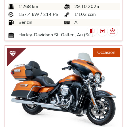
1’268 km
29.10.2025
157.4 kW / 214 PS
1’103 ccm
Benzin
A
Harley-Davidson St. Gallen, Au (SG)
Occasion