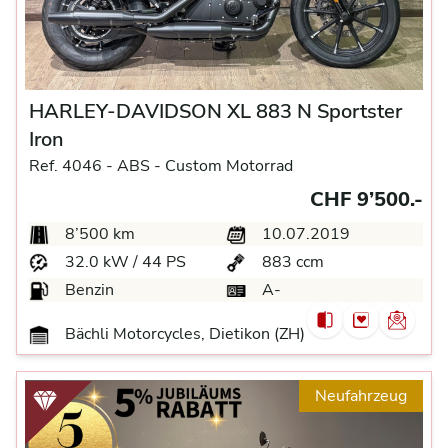
HARLEY-DAVIDSON XL 883 N Sportster
Iron
Ref. 4046 -
ABS -
Custom Motorrad
CHF 9’500.-
8’500 km
10.07.2019
32.0 kW / 44 PS
883 ccm
Benzin
A-
Bächli Motorcycles, Dietikon (ZH)
Neufahrzeug