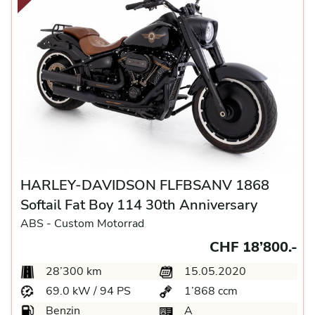
HARLEY-DAVIDSON FLFBSANV 1868
Softail Fat Boy 114 30th Anniversary
ABS -
Custom Motorrad
CHF 18’800.-
28’300 km
15.05.2020
69.0 kW / 94 PS
1’868 ccm
Benzin
A