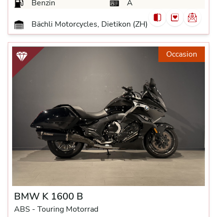
Benzin
A
Bächli Motorcycles, Dietikon (ZH)
Occasion
BMW K 1600 B
ABS -
Touring Motorrad