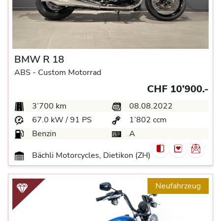
BMW R 18
ABS -
Custom Motorrad
CHF 10’900.-
3’700 km
08.08.2022
67.0 kW / 91 PS
1’802 ccm
Benzin
A
Bächli Motorcycles, Dietikon (ZH)
Neufahrzeug