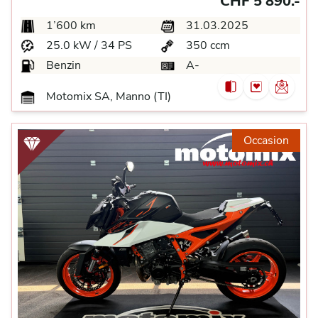
CHF 5’890.-
1’600 km
31.03.2025
25.0 kW / 34 PS
350 ccm
Benzin
A-
Motomix SA, Manno (TI)
Occasion