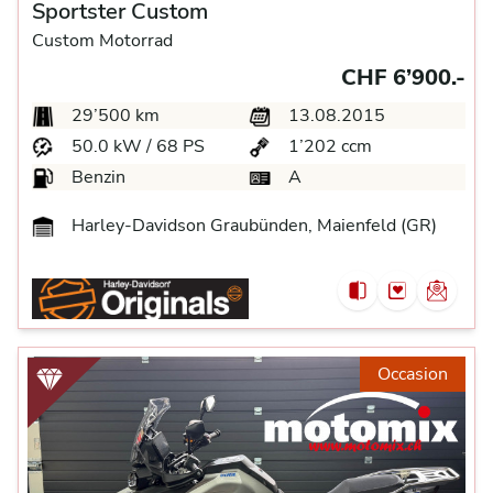
Sportster Custom
Custom Motorrad
CHF 6’900.-
29’500 km
13.08.2015
50.0 kW / 68 PS
1’202 ccm
Benzin
A
Harley-Davidson Graubünden, Maienfeld (GR)
Occasion