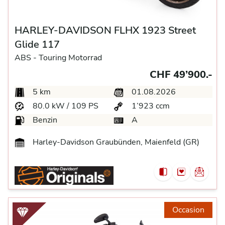
HARLEY-DAVIDSON FLHX 1923 Street
Glide 117
ABS -
Touring Motorrad
CHF 49’900.-
5 km
01.08.2026
80.0 kW / 109 PS
1’923 ccm
Benzin
A
Harley-Davidson Graubünden, Maienfeld (GR)
Occasion