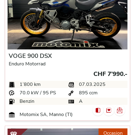
VOGE 900 DSX
Enduro Motorrad
CHF 7’990.-
1’800 km
07.03.2025
70.0 kW / 95 PS
895 ccm
Benzin
A
Motomix SA, Manno (TI)
Occasion