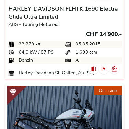
HARLEY-DAVIDSON FLHTK 1690 Electra
Glide Ultra Limited
ABS -
Touring Motorrad
CHF 14’900.-
29’279 km
05.05.2015
64.0 kW / 87 PS
1’690 ccm
Benzin
A
Harley-Davidson St. Gallen, Au (SG)
Occasion