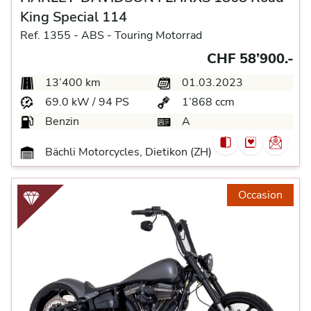
King Special 114
Ref. 1355 -
ABS -
Touring Motorrad
CHF 58’900.-
13’400 km
01.03.2023
69.0 kW / 94 PS
1’868 ccm
Benzin
A
Bächli Motorcycles, Dietikon (ZH)
Occasion