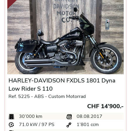
HARLEY-DAVIDSON FXDLS 1801 Dyna
Low Rider S 110
Ref. 5225 -
ABS -
Custom Motorrad
CHF 14’900.-
30’000 km
08.08.2017
71.0 kW / 97 PS
1’801 ccm