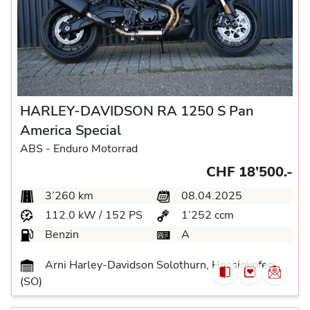
HARLEY-DAVIDSON RA 1250 S Pan
America Special
ABS -
Enduro Motorrad
CHF 18’500.-
3’260 km
08.04.2025
112.0 kW / 152 PS
1’252 ccm
Benzin
A
Arni Harley-Davidson Solothurn, Hessigkofen
(SO)