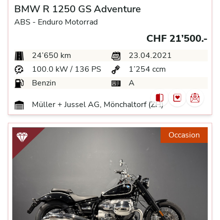
BMW R 1250 GS Adventure
ABS -
Enduro Motorrad
CHF 21’500.-
24’650 km
23.04.2021
100.0 kW / 136 PS
1’254 ccm
Benzin
A
Müller + Jussel AG, Mönchaltorf (ZH)
Occasion