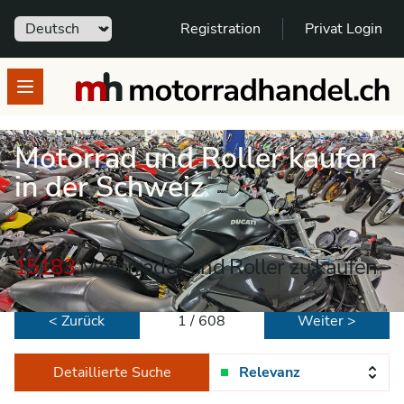
Sprache
Registration
Privat Login
motorradhandel.ch
Open menu
Motorrad und Roller kaufen
in der Schweiz
15183
Motorräder und Roller zu kaufen
< Zurück
1 / 608
Weiter >
Detaillierte Suche
Relevanz