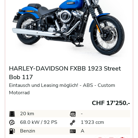
HARLEY-DAVIDSON FXBB 1923 Street
Bob 117
Eintausch und Leasing möglich! -
ABS -
Custom
Motorrad
CHF 17’250.-
20 km
-
68.0 kW / 92 PS
1’923 ccm
Benzin
A