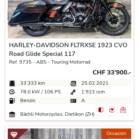
HARLEY-DAVIDSON FLTRXSE 1923 CVO
Road Glide Special 117
Ref. 9735 -
ABS -
Touring Motorrad
CHF 33’900.-
33’333 km
25.02.2021
78.0 kW / 106 PS
1’923 ccm
Benzin
A
Bächli Motorcycles, Dietikon (ZH)
Occasion