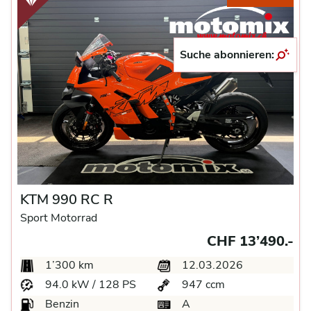
Suche abonnieren:
KTM 990 RC R
Sport Motorrad
CHF 13’490.-
1’300 km
12.03.2026
94.0 kW / 128 PS
947 ccm
Benzin
A