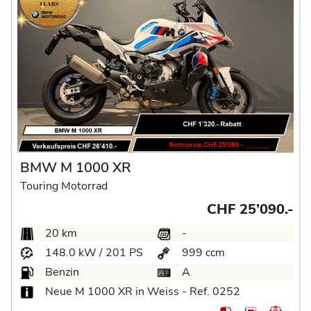
BMW M 1000 XR
Touring Motorrad
CHF 25’090.-
20 km
-
148.0 kW / 201 PS
999 ccm
Benzin
A
Neue M 1000 XR in Weiss - Ref. 0252