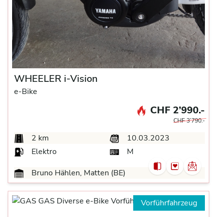
WHEELER i-Vision
e-Bike
CHF 2’990.-
CHF 3’790.-
2 km
10.03.2023
Elektro
M
Bruno Hählen, Matten (BE)
Vorführfahrzeug