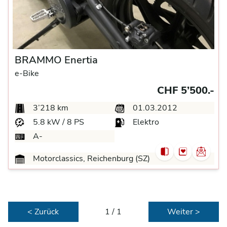
BRAMMO Enertia
e-Bike
CHF 5’500.-
3’218 km
01.03.2012
5.8 kW / 8 PS
Elektro
A-
Motorclassics, Reichenburg (SZ)
< Zurück
1 / 1
Weiter >