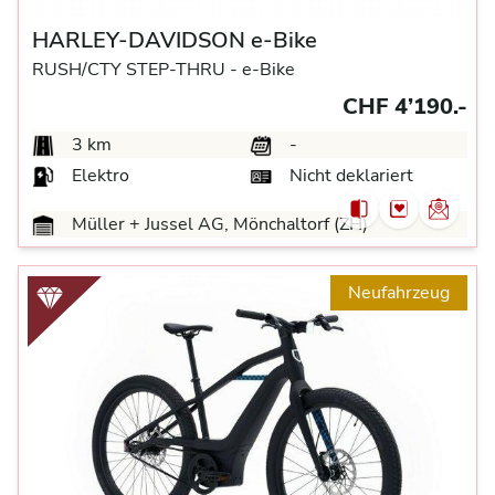
HARLEY-DAVIDSON e-Bike
RUSH/CTY STEP-THRU -
e-Bike
CHF 4’190.-
3 km
-
Elektro
Nicht deklariert
Müller + Jussel AG, Mönchaltorf (ZH)
Neufahrzeug