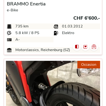
BRAMMO Enertia
e-Bike
CHF 6’600.-
735 km
01.03.2012
5.8 kW / 8 PS
Elektro
A-
Motorclassics, Reichenburg (SZ)
Occasion