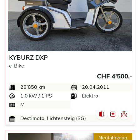
KYBURZ DXP
e-Bike
CHF 4’500.-
28’850 km
20.04.2011
1.0 kW / 1 PS
Elektro
M
Destimoto, Lichtensteig (SG)
Neufahrzeug