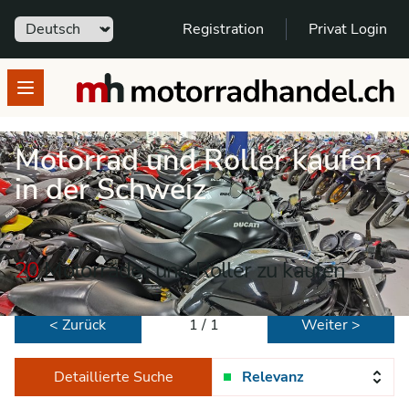
Sprache
Registration
Privat Login
motorradhandel.ch
Open menu
Motorrad und Roller kaufen
in der Schweiz
20
Motorräder und Roller zu kaufen
< Zurück
1 / 1
Weiter >
Detaillierte Suche
Relevanz