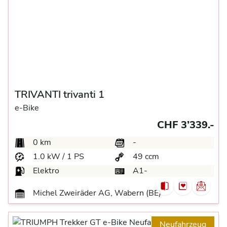
TRIVANTI trivanti 1
e-Bike
CHF 3’339.-
0 km
-
1.0 kW / 1 PS
49 ccm
Elektro
A1-
Michel Zweiräder AG, Wabern (BE)
Neufahrzeug