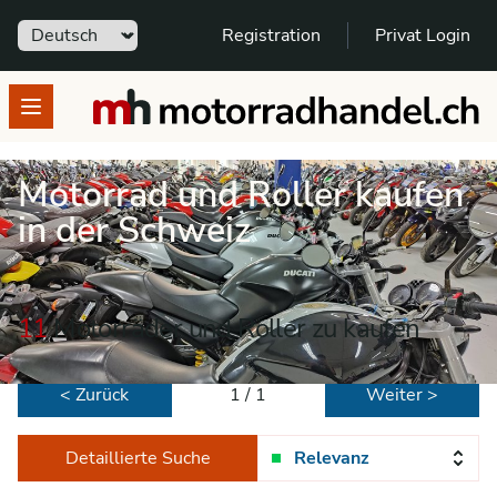
Sprache
Registration
Privat Login
motorradhandel.ch
Open menu
Motorrad und Roller kaufen
in der Schweiz
11
Motorräder und Roller zu kaufen
< Zurück
1 / 1
Weiter >
Detaillierte Suche
Relevanz