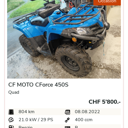
Occasion
CF MOTO CForce 450S
Quad
CHF 5’800.-
804 km
08.08.2022
21.0 kW / 29 PS
400 ccm
Benzin
B