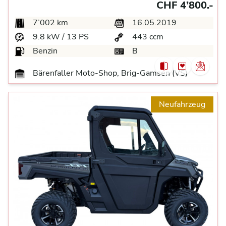
CHF 4’800.-
7’002 km
16.05.2019
9.8 kW / 13 PS
443 ccm
Benzin
B
Bärenfaller Moto-Shop, Brig-Gamsen (VS)
Neufahrzeug