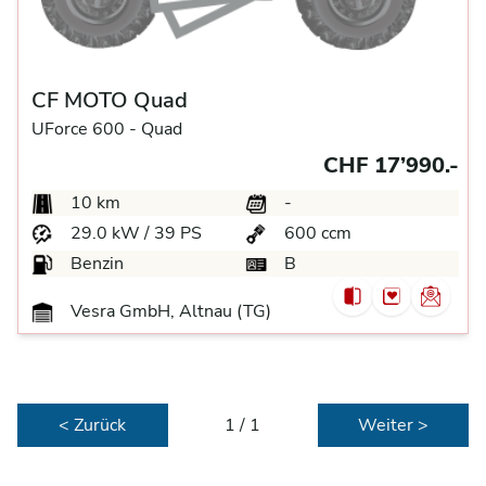
CF MOTO Quad
UForce 600 -
Quad
CHF 17’990.-
10 km
-
29.0 kW / 39 PS
600 ccm
Benzin
B
Vesra GmbH, Altnau (TG)
< Zurück
1 / 1
Weiter >