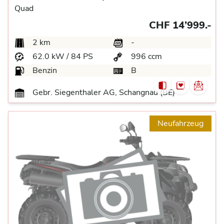
Quad
CHF 14’999.-
2 km
-
62.0 kW / 84 PS
996 ccm
Benzin
B
Gebr. Siegenthaler AG, Schangnau (BE)
Neufahrzeug