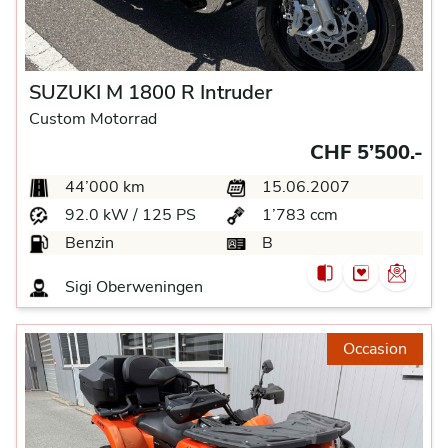
SUZUKI M 1800 R Intruder
Custom Motorrad
CHF 5’500.-
44’000 km
15.06.2007
92.0 kW / 125 PS
1’783 ccm
Benzin
B
Sigi
Oberweningen
Occasion