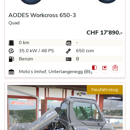
AODES Workcross 650-3
Quad
CHF 17’890.-
0 km
-
35.0 kW / 48 PS
650 ccm
Benzin
B
Moto’s Imhof, Unterlangenegg (BE)
Neufahrzeug