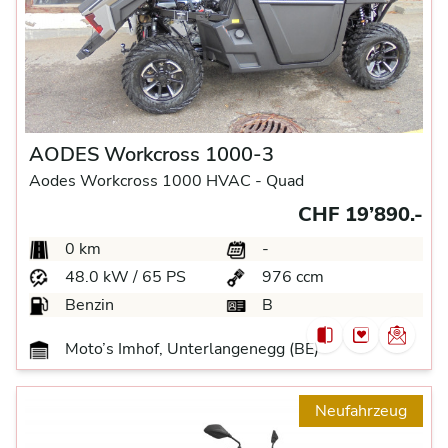
AODES Workcross 1000-3
Aodes Workcross 1000 HVAC -
Quad
CHF 19’890.-
0 km
-
48.0 kW / 65 PS
976 ccm
Benzin
B
Moto’s Imhof, Unterlangenegg (BE)
Neufahrzeug