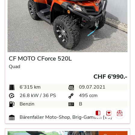
CF MOTO CForce 520L
Quad
CHF 6’990.-
6’315 km
09.07.2021
26.8 kW / 36 PS
495 ccm
Benzin
B
Bärenfaller Moto-Shop, Brig-Gamsen (VS)