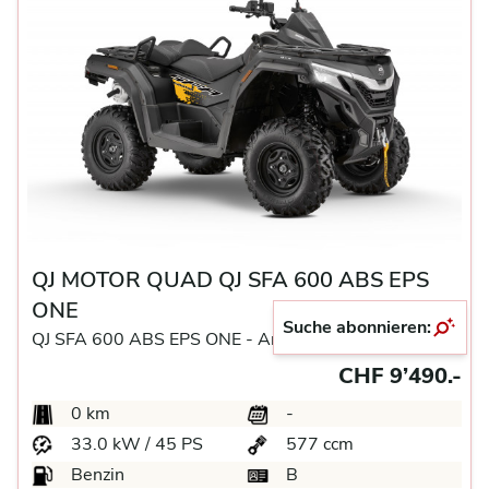
QJ MOTOR QUAD QJ SFA 600 ABS EPS
ONE
Suche abonnieren:
QJ SFA 600 ABS EPS ONE -
Andere
CHF 9’490.-
0 km
-
33.0 kW / 45 PS
577 ccm
Benzin
B