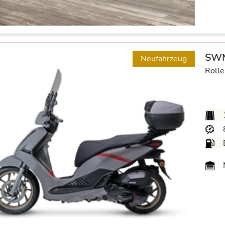
SWM
Neufahrzeug
Rolle