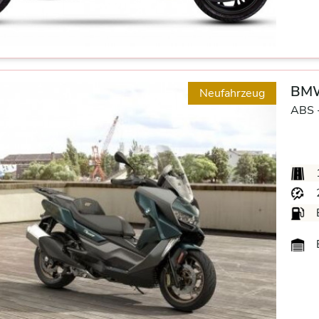
BMW
Neufahrzeug
ABS 
B