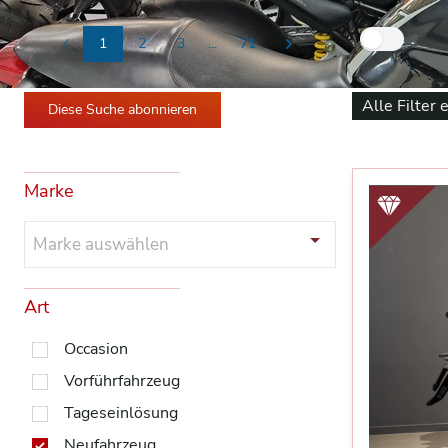
Nur
1
2
3
...
71
Previous
Next
Alle Filter 
Diese Suche abonnieren
Marke
Marke auswählen
Art
Occasion
Vorführfahrzeug
Tageseinlösung
Neufahrzeug