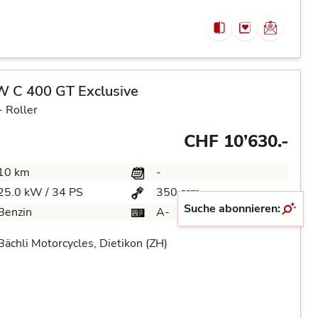
 C 400 GT Exclusive
-
Roller
CHF 10’630.-
10 km
-
25.0 kW / 34 PS
350 ccm
Suche abonnieren:
Benzin
A-
ächli Motorcycles, Dietikon (ZH)