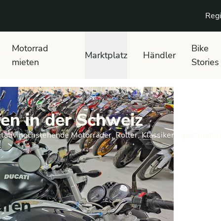
Regi
Motorrad
Bike
Marktplatz
Händler
mieten
Stories
en in der Schweiz
tativ hochstehende Motorräder, Roller, Klassiker, Sportmotor
ufen