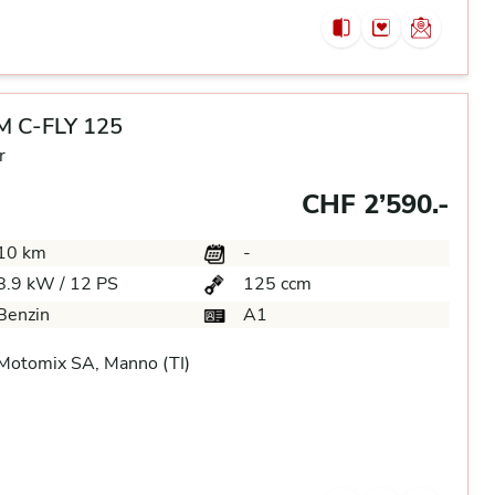
 C-FLY 125
r
CHF 2’590.-
10 km
-
8.9 kW / 12 PS
125 ccm
Benzin
A1
Motomix SA, Manno (TI)