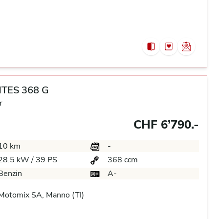
TES 368 G
r
CHF 6’790.-
10 km
-
28.5 kW / 39 PS
368 ccm
Benzin
A-
Motomix SA, Manno (TI)