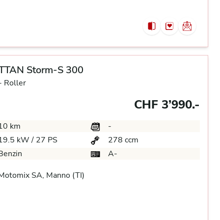
TAN Storm-S 300
-
Roller
CHF 3’990.-
10 km
-
19.5 kW / 27 PS
278 ccm
Benzin
A-
Motomix SA, Manno (TI)