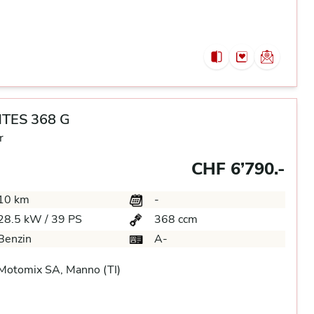
TES 368 G
r
CHF 6’790.-
10 km
-
28.5 kW / 39 PS
368 ccm
Benzin
A-
Motomix SA, Manno (TI)