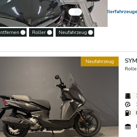
 Neuzugänge
Nur Händlerfahrzeug
entfernen
Roller
Neufahrzeug
Remove option
Remove option
Remove option
SYM 
Neufahrzeug
Rolle
B