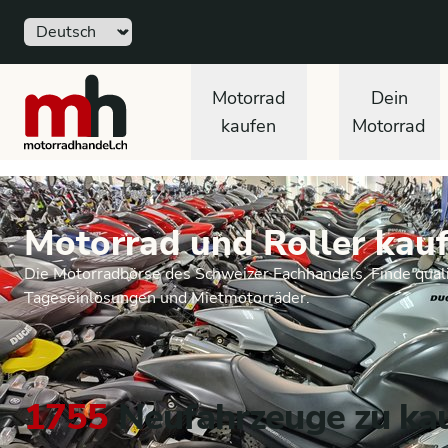
Sprache
motorradhandel.ch
Motorrad
Dein
kaufen
Motorrad
Motorrad und Roller kauf
Die Motorradbörse des Schweizer Fachhandels. Finde quali
Tageseinlösungen und Mietmotorräder.
1755
Neufahrzeuge zu ka