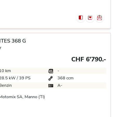
TES 368 G
r
CHF 6’790.-
10 km
-
28.5 kW / 39 PS
368 ccm
Benzin
A-
Motomix SA, Manno (TI)