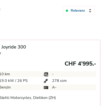
e
Relevanz
Joyride 300
r
CHF 4’995.-
10 km
-
19.0 kW / 26 PS
278 ccm
Benzin
A-
ächli Motorcycles, Dietikon (ZH)