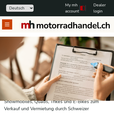
My mh
Dealer
Sprache
111
Free text search
account
login
motorradhandel.ch
Open menu
Allgemeine Geschäftsbedingungen
1. Anwendungsbereich und Geltung dieser
Allgemeinen Geschäftsbedingungen
Die a-Commerce AG betreibt eine Plattform zur
Inserierung von Motorrädern, Mofas, Anhänger,
Snowmobiles, Quads, Trikes und E-Bikes zum
Verkauf und Vermietung durch Schweizer