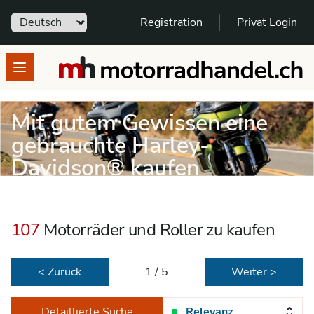
Sprache
Registration
Privat Login
motorradhandel.ch
Open menu
Mit gutem Gewissen eine
gebrauchte Harley-
Davidson® kaufen
107
Motorräder und Roller zu kaufen
< Zurück
1 / 5
Weiter >
Detaillierte Suche
Relevanz