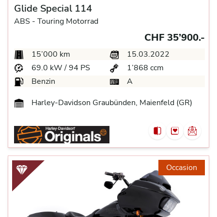
Glide Special 114
ABS -
Touring Motorrad
CHF 35’900.-
15’000 km
15.03.2022
69.0 kW / 94 PS
1’868 ccm
Benzin
A
Harley-Davidson Graubünden, Maienfeld (GR)
Occasion