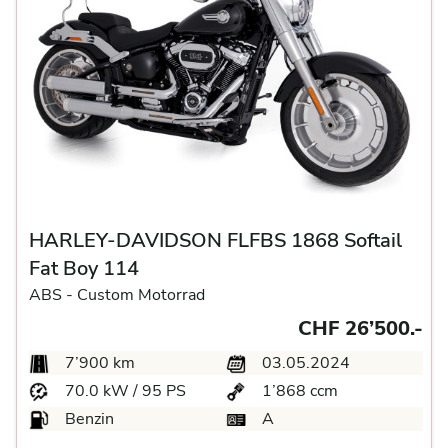
HARLEY-DAVIDSON FLFBS 1868 Softail
Fat Boy 114
ABS -
Custom Motorrad
CHF 26’500.-
7’900 km
03.05.2024
70.0 kW / 95 PS
1’868 ccm
Benzin
A