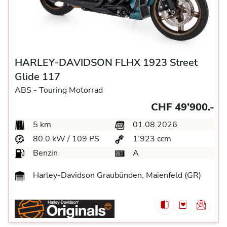
HARLEY-DAVIDSON FLHX 1923 Street
Glide 117
ABS -
Touring Motorrad
CHF 49’900.-
5 km
01.08.2026
80.0 kW / 109 PS
1’923 ccm
Benzin
A
Harley-Davidson Graubünden, Maienfeld (GR)