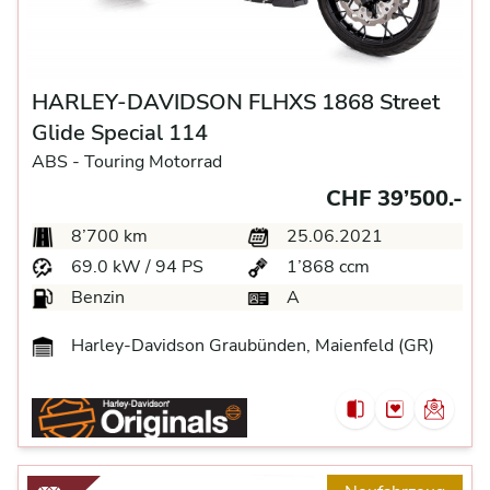
HARLEY-DAVIDSON FLHXS 1868 Street
Glide Special 114
ABS -
Touring Motorrad
CHF 39’500.-
8’700 km
25.06.2021
69.0 kW / 94 PS
1’868 ccm
Benzin
A
Harley-Davidson Graubünden, Maienfeld (GR)