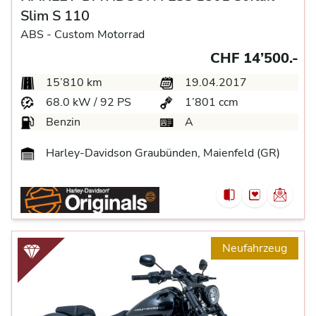
Slim S 110
ABS -
Custom Motorrad
CHF 14’500.-
15’810 km
19.04.2017
68.0 kW / 92 PS
1’801 ccm
Benzin
A
Harley-Davidson Graubünden, Maienfeld (GR)
Neufahrzeug