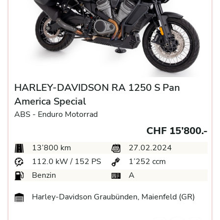
HARLEY-DAVIDSON RA 1250 S Pan
America Special
ABS -
Enduro Motorrad
CHF 15’800.-
13’800 km
27.02.2024
112.0 kW / 152 PS
1’252 ccm
Benzin
A
Harley-Davidson Graubünden, Maienfeld (GR)