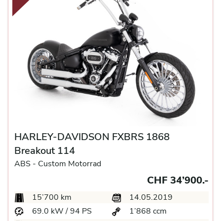
HARLEY-DAVIDSON FXBRS 1868
Breakout 114
ABS -
Custom Motorrad
CHF 34’900.-
15’700 km
14.05.2019
69.0 kW / 94 PS
1’868 ccm