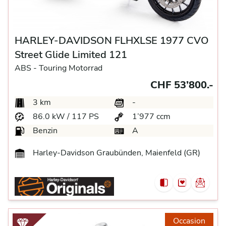
HARLEY-DAVIDSON FLHXLSE 1977 CVO
Street Glide Limited 121
ABS -
Touring Motorrad
CHF 53’800.-
3 km
-
86.0 kW / 117 PS
1’977 ccm
Benzin
A
Harley-Davidson Graubünden, Maienfeld (GR)
Occasion