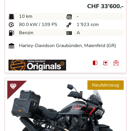
CHF 33’600.-
10 km
-
80.0 kW / 109 PS
1’923 ccm
Benzin
A
Harley-Davidson Graubünden, Maienfeld (GR)
Neufahrzeug