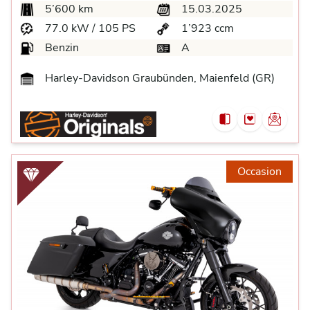
5’600 km
15.03.2025
77.0 kW / 105 PS
1’923 ccm
Benzin
A
Harley-Davidson Graubünden, Maienfeld (GR)
Occasion