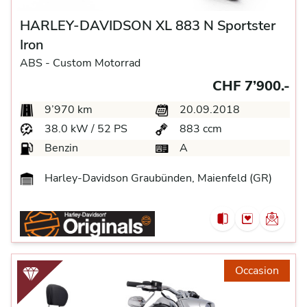
HARLEY-DAVIDSON XL 883 N Sportster
Iron
ABS -
Custom Motorrad
CHF 7’900.-
9’970 km
20.09.2018
38.0 kW / 52 PS
883 ccm
Benzin
A
Harley-Davidson Graubünden, Maienfeld (GR)
Occasion