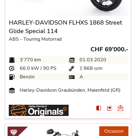
HARLEY-DAVIDSON FLHXS 1868 Street
Glide Special 114
ABS -
Touring Motorrad
CHF 69’000.-
3’770 km
01.03.2020
66.0 kW / 90 PS
1’868 ccm
Benzin
A
Harley-Davidson Graubünden, Maienfeld (GR)
Occasion