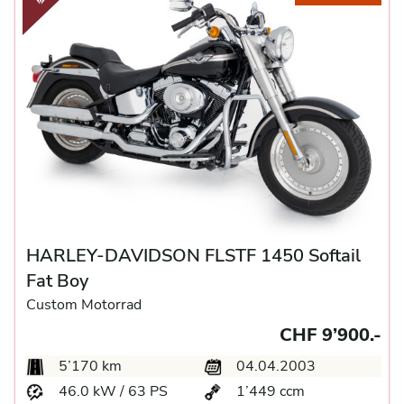
HARLEY-DAVIDSON FLSTF 1450 Softail
Fat Boy
Custom Motorrad
CHF 9’900.-
5’170 km
04.04.2003
46.0 kW / 63 PS
1’449 ccm