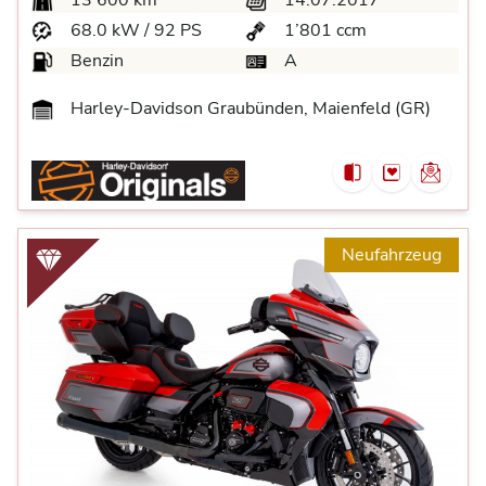
13’600 km
14.07.2017
68.0 kW / 92 PS
1’801 ccm
Benzin
A
Harley-Davidson Graubünden, Maienfeld (GR)
Neufahrzeug