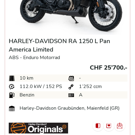
HARLEY-DAVIDSON RA 1250 L Pan
America Limited
ABS -
Enduro Motorrad
CHF 25’700.-
10 km
-
112.0 kW / 152 PS
1’252 ccm
Benzin
A
Harley-Davidson Graubünden, Maienfeld (GR)