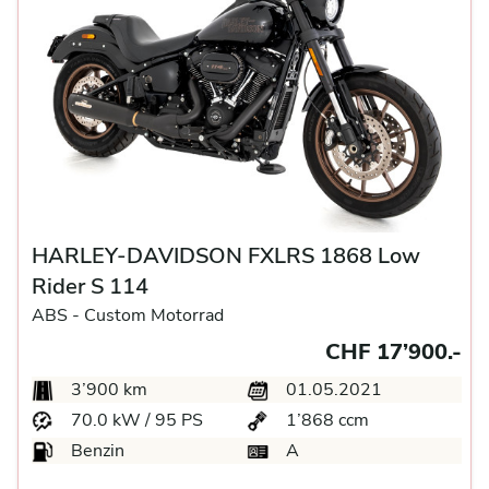
HARLEY-DAVIDSON FXLRS 1868 Low
Rider S 114
ABS -
Custom Motorrad
CHF 17’900.-
3’900 km
01.05.2021
70.0 kW / 95 PS
1’868 ccm
Benzin
A