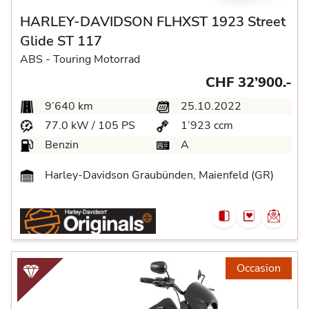
HARLEY-DAVIDSON FLHXST 1923 Street
Glide ST 117
ABS -
Touring Motorrad
CHF 32’900.-
9’640 km
25.10.2022
77.0 kW / 105 PS
1’923 ccm
Benzin
A
Harley-Davidson Graubünden, Maienfeld (GR)
Occasion