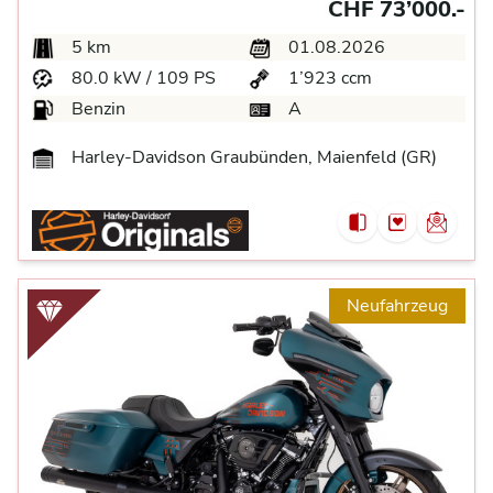
CHF 73’000.-
5 km
01.08.2026
80.0 kW / 109 PS
1’923 ccm
Benzin
A
Harley-Davidson Graubünden, Maienfeld (GR)
Neufahrzeug