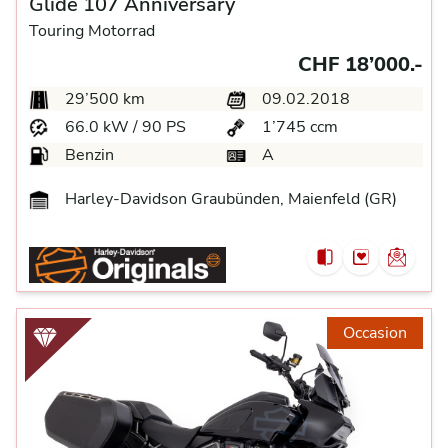
Glide 107 Anniversary
Touring Motorrad
CHF 18’000.-
29’500 km
09.02.2018
66.0 kW / 90 PS
1’745 ccm
Benzin
A
Harley-Davidson Graubünden, Maienfeld (GR)
Occasion