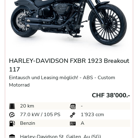
HARLEY-DAVIDSON FXBR 1923 Breakout
117
Eintausch und Leasing möglich! -
ABS -
Custom
Motorrad
CHF 38’000.-
20 km
-
77.0 kW / 105 PS
1’923 ccm
Benzin
A
Harley-Davidson St. Gallen, Au (SG)