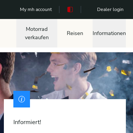
My mh account
111
Dealer login
Motorrad
Reisen
Informationen
verkaufen
Informiert!