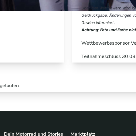
Über den Wettbewerb wird kei
Geldrückgabe. Änderungen v
Gewinn informiert.
Achtung: Foto und Farbe nich
Wettbewerbssponsor
Ve
Teilnahmeschluss 30.0
gelaufen.
Dein Motorrad und Stories
Marktplatz