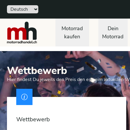
Sprache
Free
motorradhandel.ch
Motorrad
Dein
kaufen
Motorrad
Wettbewerb
Hier findest Du jeweils den Preis den es beim aktuellen 
Ausweis
Wettbewerb