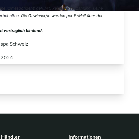
ne Korrespondenz geführt, keine Barauszahlung, keine
orbehalten.
Die Gewinner/In werden per E-Mail über den
t vertraglich bindend.
spa Schweiz
8.2024
Händler
Informationen