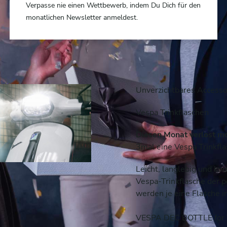
Verpasse nie einen Wettbewerb, indem Du Dich für den
monatlichen Newsletter anmeldest.
Unverzichtbares Accessoi
Vespa Trinkflaschen
Diesen Monat verlost m
3mal eine Vespa Trinkfl
Leicht, langlebig und kom
Vespa-Trinkflasche der p
werden je eine Flasche 
VESPA DEC BOTTLE for 