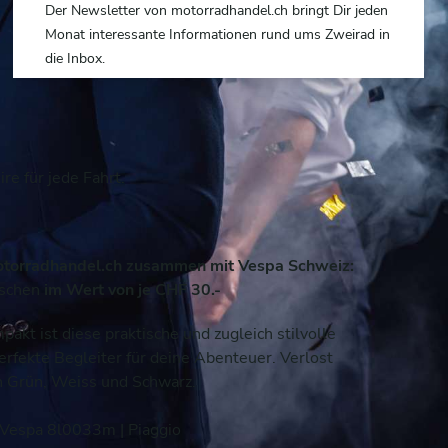
Der Newsletter von motorradhandel.ch bringt Dir jeden
Monat interessante Informationen rund ums Zweirad in
die Inbox.
re für jede Fahrt.
otorradhandel.ch zusammen mit Vespa Schweiz:
aschen
im Wert von je CHF 30.-
pakt ist diese praktische und zugleich stilvolle
erfekte Begleiter für deine Abenteuer. Verlost
in Grün, Weiss und Schwarz.
Vespa 8l0033m | Piaggio