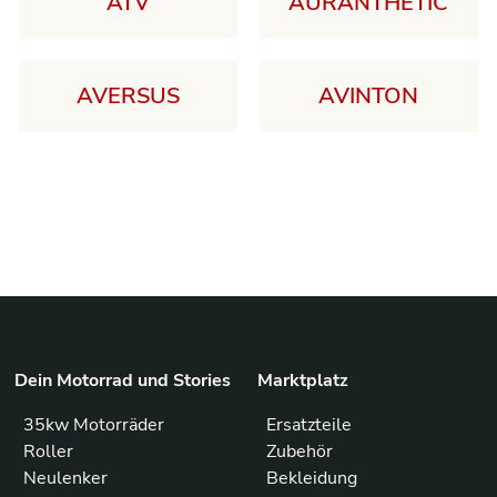
ATV
AURANTHETIC
AVERSUS
AVINTON
Dein Motorrad und Stories
Marktplatz
35kw Motorräder
Ersatzteile
Roller
Zubehör
Neulenker
Bekleidung