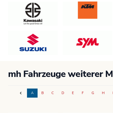
mh Fahrzeuge weiterer 
A
B
C
D
E
F
G
H