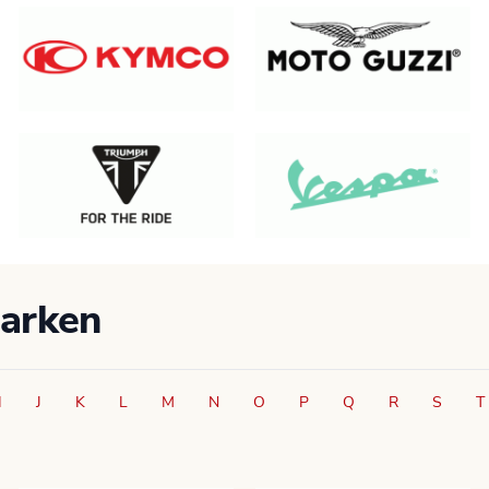
Marken
I
J
K
L
M
N
O
P
Q
R
S
T