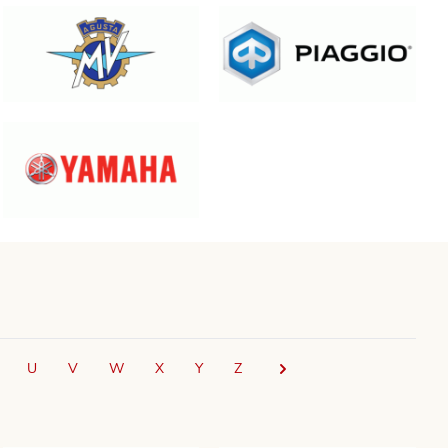
U
V
W
X
Y
Z