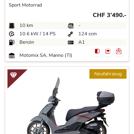
Sport Motorrad
CHF 3’490.-
10 km
-
10.6 kW / 14 PS
124 ccm
Benzin
A1
Motomix SA, Manno (TI)
Neufahrzeug