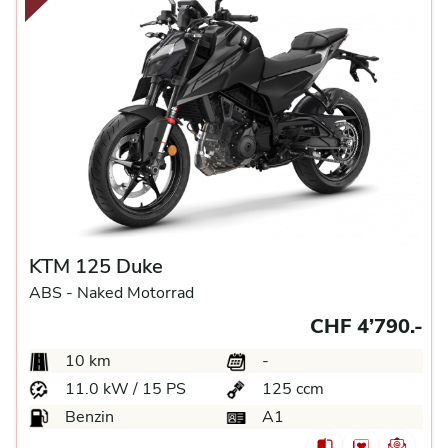
KTM 125 Duke
ABS -
Naked Motorrad
CHF 4’790.-
10 km
-
11.0 kW / 15 PS
125 ccm
Benzin
A1