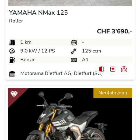
YAMAHA NMax 125
Roller
CHF 3’690.-
1 km
-
9.0 kW / 12 PS
125 ccm
Benzin
A1
Motorama Dietfurt AG, Dietfurt (SG)
Neufahrzeug