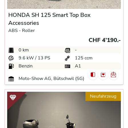
HONDA SH 125 Smart Top Box
Accessories
ABS -
Roller
CHF 4’190.-
0 km
-
9.6 kW / 13 PS
125 ccm
Benzin
A1
Moto-Show AG, Bütschwil (SG)
Neufahrzeug