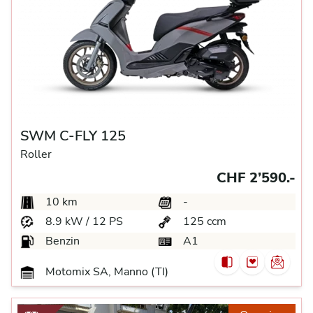
SWM C-FLY 125
Roller
CHF 2’590.-
10 km
-
8.9 kW / 12 PS
125 ccm
Benzin
A1
Motomix SA, Manno (TI)