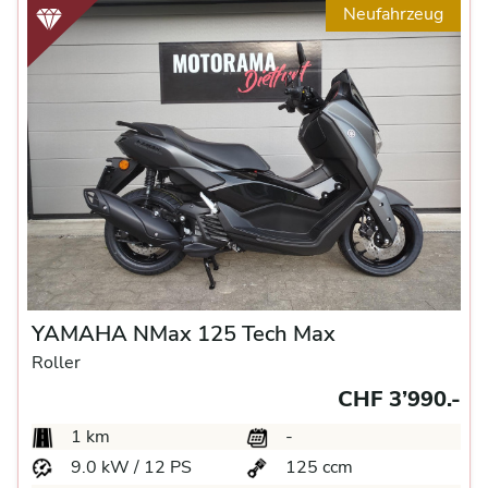
Neufahrzeug
YAMAHA NMax 125 Tech Max
Roller
CHF 3’990.-
1 km
-
9.0 kW / 12 PS
125 ccm