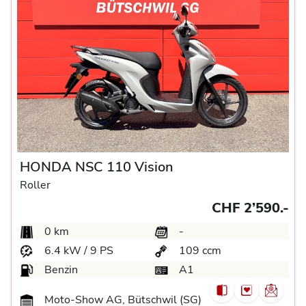
HONDA NSC 110 Vision
Roller
CHF 2’590.-
0 km
-
6.4 kW / 9 PS
109 ccm
Benzin
A1
Moto-Show AG, Bütschwil (SG)