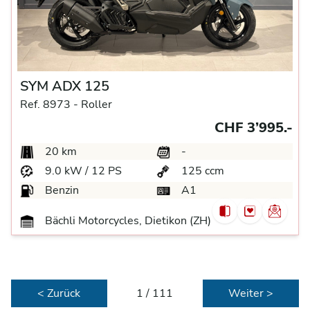
SYM ADX 125
Ref. 8973 -
Roller
CHF 3’995.-
20 km
-
9.0 kW / 12 PS
125 ccm
Benzin
A1
Bächli Motorcycles, Dietikon (ZH)
< Zurück
1 / 111
Weiter >