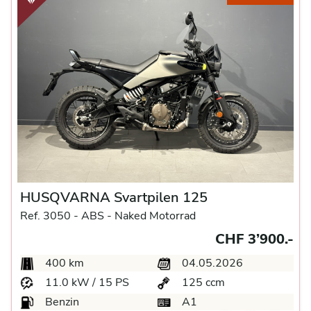
HUSQVARNA Svartpilen 125
Ref. 3050 -
ABS -
Naked Motorrad
CHF 3’900.-
400 km
04.05.2026
11.0 kW / 15 PS
125 ccm
Benzin
A1