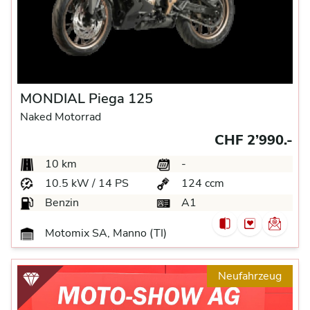
MONDIAL Piega 125
Naked Motorrad
CHF 2’990.-
10 km
-
10.5 kW / 14 PS
124 ccm
Benzin
A1
Motomix SA, Manno (TI)
Neufahrzeug