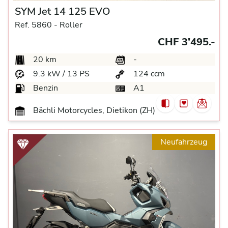
SYM Jet 14 125 EVO
Ref. 5860 -
Roller
CHF 3’495.-
20 km
-
9.3 kW / 13 PS
124 ccm
Benzin
A1
Bächli Motorcycles, Dietikon (ZH)
Neufahrzeug