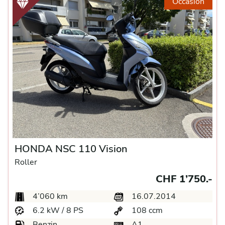
Occasion
HONDA NSC 110 Vision
Roller
CHF 1’750.-
4’060 km
16.07.2014
6.2 kW / 8 PS
108 ccm
Benzin
A1