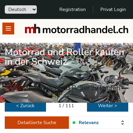
Sprache
Registration
Privat Login
motorradhandel.ch
Open menu
Motorrad und Roller kaufen
in der Schweiz
2758
Motorräder und Roller zu kaufen
< Zurück
1 / 111
Weiter >
Detaillierte Suche
Relevanz