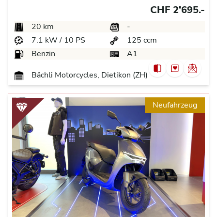
CHF 2’695.-
20 km
-
7.1 kW / 10 PS
125 ccm
Benzin
A1
Bächli Motorcycles, Dietikon (ZH)
Neufahrzeug