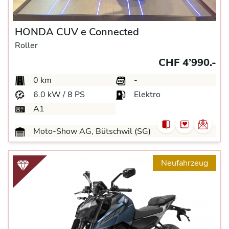
HONDA CUV e Connected
Roller
CHF 4’990.-
0 km
-
6.0 kW / 8 PS
Elektro
A1
Moto-Show AG, Bütschwil (SG)
Neufahrzeug