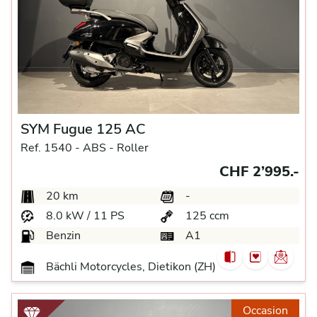
SYM Fugue 125 AC
Ref. 1540 -
ABS -
Roller
CHF 2’995.-
20 km
-
8.0 kW / 11 PS
125 ccm
Benzin
A1
Bächli Motorcycles, Dietikon (ZH)
Occasion