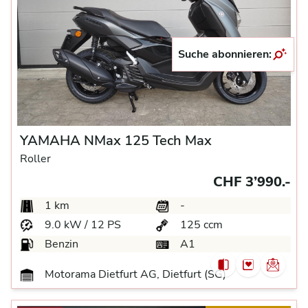
Suche abonnieren:
YAMAHA NMax 125 Tech Max
Roller
CHF 3’990.-
1 km
-
9.0 kW / 12 PS
125 ccm
Benzin
A1
Motorama Dietfurt AG, Dietfurt (SG)