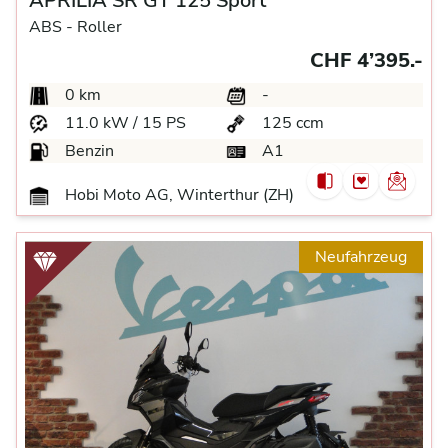
APRILIA SR GT 125 Sport
ABS -
Roller
CHF 4’395.-
0 km
-
11.0 kW / 15 PS
125 ccm
Benzin
A1
Hobi Moto AG, Winterthur (ZH)
Neufahrzeug