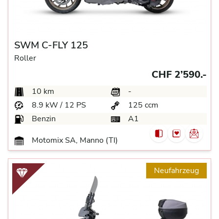
SWM C-FLY 125
Roller
CHF 2’590.-
10 km
-
8.9 kW / 12 PS
125 ccm
Benzin
A1
Motomix SA, Manno (TI)
Neufahrzeug