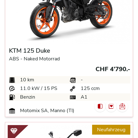
KTM 125 Duke
ABS -
Naked Motorrad
CHF 4’790.-
10 km
-
11.0 kW / 15 PS
125 ccm
Benzin
A1
Motomix SA, Manno (TI)
Neufahrzeug