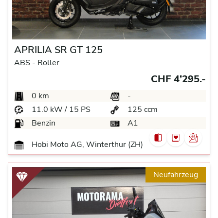
APRILIA SR GT 125
ABS -
Roller
CHF 4’295.-
0 km
-
11.0 kW / 15 PS
125 ccm
Benzin
A1
Hobi Moto AG, Winterthur (ZH)
Neufahrzeug