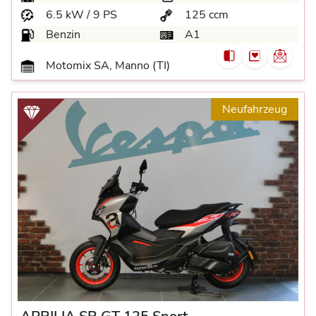
6.5 kW / 9 PS
125 ccm
Benzin
A1
Motomix SA, Manno (TI)
Neufahrzeug