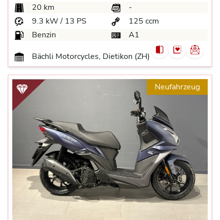
20 km
-
9.3 kW / 13 PS
125 ccm
Benzin
A1
Bächli Motorcycles, Dietikon (ZH)
Neufahrzeug