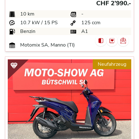
CHF 2’990.-
10 km
-
10.7 kW / 15 PS
125 ccm
Benzin
A1
Motomix SA, Manno (TI)
Neufahrzeug