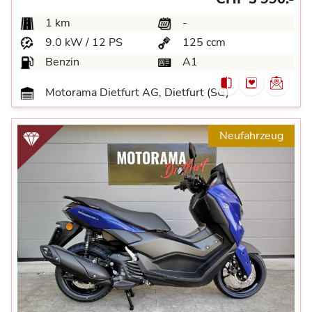
1 km
-
9.0 kW / 12 PS
125 ccm
Benzin
A1
Motorama Dietfurt AG, Dietfurt (SG)
Neufahrzeug