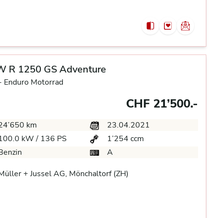
 R 1250 GS Adventure
-
Enduro Motorrad
CHF 21’500.-
24’650 km
23.04.2021
100.0 kW / 136 PS
1’254 ccm
Benzin
A
üller + Jussel AG, Mönchaltorf (ZH)