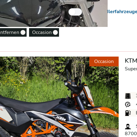
 Neuzugänge
Nur Händlerfahrzeug
entfernen
Occasion
Remove option
Remove option
KTM
Occasion
Supe
S
8700