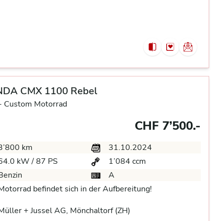
DA CMX 1100 Rebel
-
Custom Motorrad
CHF 7’500.-
3’800 km
31.10.2024
64.0 kW / 87 PS
1’084 ccm
Benzin
A
Motorrad befindet sich in der Aufbereitung!
üller + Jussel AG, Mönchaltorf (ZH)