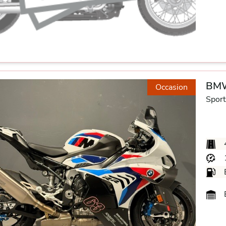
BMW
Occasion
Sport
B