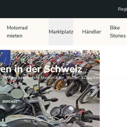
Regi
Motorrad
Bike
Marktplatz
Händler
mieten
Stories
en in der Schweiz
tativ hochstehende Motorräder, Roller, Klassiker, Sportmotor
en