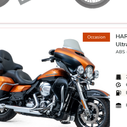
HAR
Occasion
Ultr
ABS 
H