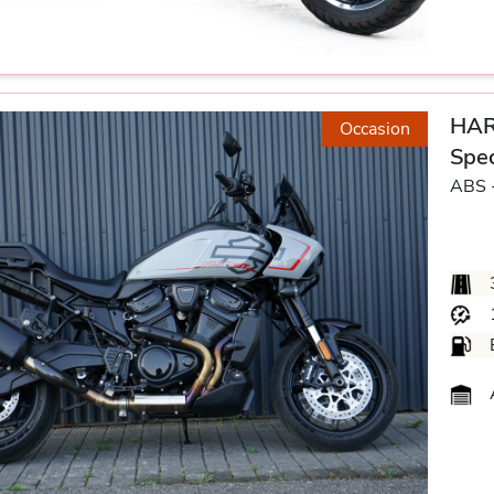
HAR
Occasion
Spec
ABS 
A