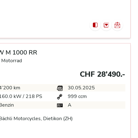
 M 1000 RR
 Motorrad
CHF 28’490.-
4’200 km
30.05.2025
160.0 kW / 218 PS
999 ccm
Benzin
A
ächli Motorcycles, Dietikon (ZH)