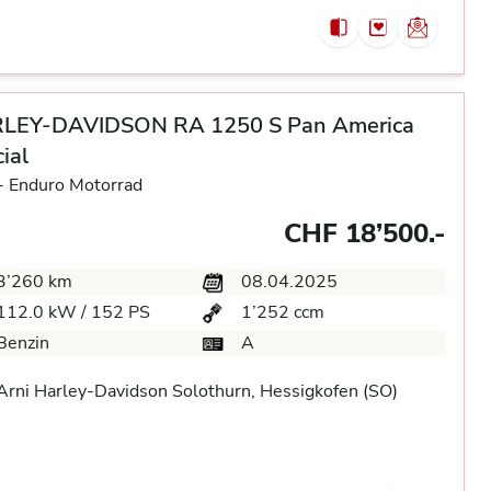
LEY-DAVIDSON RA 1250 S Pan America
ial
-
Enduro Motorrad
CHF 18’500.-
3’260 km
08.04.2025
112.0 kW / 152 PS
1’252 ccm
Benzin
A
rni Harley-Davidson Solothurn, Hessigkofen (SO)