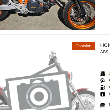
HON
Occasion
ABS 
M