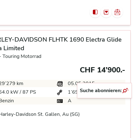
LEY-DAVIDSON FLHTK 1690 Electra Glide
a Limited
-
Touring Motorrad
CHF 14’900.-
29’279 km
05.05.2015
Suche abonnieren:
64.0 kW / 87 PS
1’690 ccm
Benzin
A
arley-Davidson St. Gallen, Au (SG)