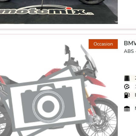
BMW
Occasion
ABS 
M