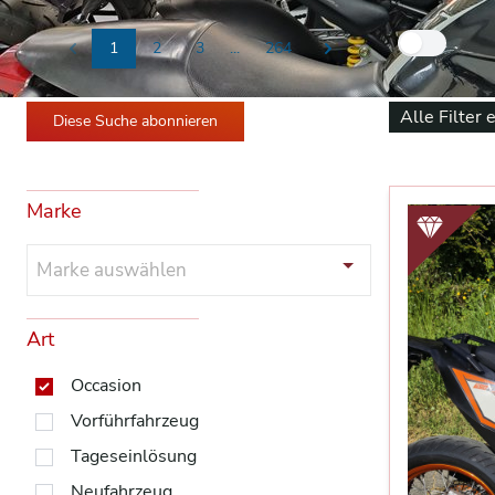
Nur
1
2
3
...
264
Previous
Next
Alle Filter 
Diese Suche abonnieren
Marke
Marke auswählen
Art
Occasion
Vorführfahrzeug
Tageseinlösung
Neufahrzeug