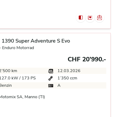
 1390 Super Adventure S Evo
-
Enduro Motorrad
CHF 20’990.-
2’500 km
12.03.2026
127.0 kW / 173 PS
1’350 ccm
Benzin
A
Motomix SA, Manno (TI)