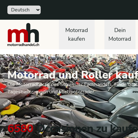
Sprache
motorradhandel.ch
Motorrad
Dein
kaufen
Motorrad
Motorrad und Roller kauf
Die Motorradbörse des Schweizer Fachhandels. Finde quali
Tageseinlösungen und Mietmotorräder.
6580
Occasionen zu kauf