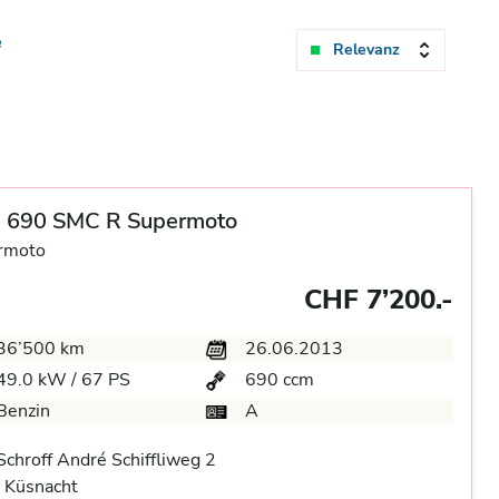
e
Relevanz
 690 SMC R Supermoto
rmoto
CHF 7’200.-
36’500 km
26.06.2013
49.0 kW / 67 PS
690 ccm
Benzin
A
chroff André Schiffliweg 2
 Küsnacht